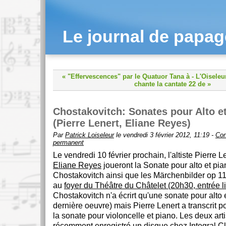
Le journal de papa
« "Effervescences" par le Quatuor Tana à
-
L'Oisele
chante la cantate 22 de »
Chostakovitch: Sonates pour Alto e
(Pierre Lenert, Eliane Reyes)
Par
Patrick Loiseleur
le vendredi 3 février 2012, 11:19 -
Con
permanent
Le vendredi 10 février prochain, l'altiste Pierre Le
Eliane Reyes
joueront la Sonate pour alto et pi
Chostakovitch ainsi que les Märchenbilder op 
au
foyer du Théâtre du Châtelet (20h30, entrée l
Chostakovitch n'a écrirt qu'une sonate pour alto 
dernière oeuvre) mais Pierre Lenert a transcrit p
la sonate pour violoncelle et piano. Les deux arti
récemment enregistré un disque chez Integral C