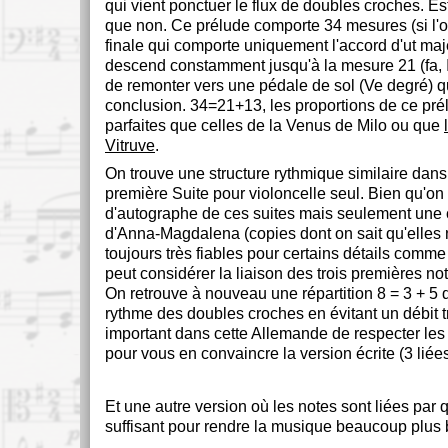
qui vient ponctuer le flux de doubles croches. Es
que non. Ce prélude comporte 34 mesures (si l'o
finale qui comporte uniquement l'accord d'ut maje
descend constamment jusqu'à la mesure 21 (fa, 
de remonter vers une pédale de sol (Ve degré) q
conclusion. 34=21+13, les proportions de ce pré
parfaites que celles de la Venus de Milo ou que
Vitruve
.
On trouve une structure rythmique similaire dans
première Suite pour violoncelle seul. Bien qu'o
d'autographe de ces suites mais seulement une 
d'Anna-Magdalena (copies dont on sait qu'elles 
toujours très fiables pour certains détails comme 
peut considérer la liaison des trois premières n
On retrouve à nouveau une répartition 8 = 3 + 5 
rythme des doubles croches en évitant un débit tr
important dans cette Allemande de respecter les
pour vous en convaincre la version écrite (3 liée
Et une autre version où les notes sont liées par q
suffisant pour rendre la musique beaucoup plus 