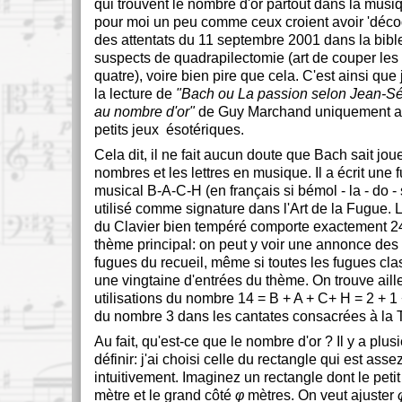
qui trouvent le nombre d'or partout dans la mus
pour moi un peu comme ceux croient avoir 'déco
des attentats du 11 septembre 2001 dans la bibl
suspects de quadrapilectomie (art de couper le
quatre), voire bien pire que cela. C'est ainsi qu
la lecture de
"Bach ou La passion selon Jean-Sé
au nombre d'or"
de Guy Marchand uniquement a
petits jeux ésotériques.
Cela dit, il ne fait aucun doute que Bach sait jou
nombres et les lettres en musique. Il a écrit une
musical B-A-C-H (en français si bémol - la - do -
utilisé comme signature dans l'Art de la Fugue. 
du Clavier bien tempéré comporte exactement 2
thème principal: on peut y voir une annonce des
fugues du recueil, même si toutes les fugues cl
une vingtaine d'entrées du thème. On trouve aill
utilisations du nombre 14 = B + A + C+ H = 2 + 1
du nombre 3 dans les cantates consacrées à la Tr
Au fait, qu'est-ce que le nombre d'or ? Il y a plu
définir: j'ai choisi celle du rectangle qui est asse
intuitivement. Imaginez un rectangle dont le peti
mètre et le grand côté
φ
mètres. On veut ajuster