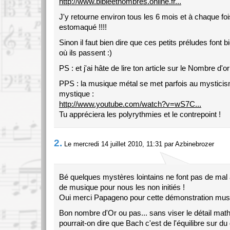
http://www.bibleetnombres.online.fr...
J'y retourne environ tous les 6 mois et à chaque foi
estomaqué !!!!
Sinon il faut bien dire que ces petits préludes font b
où ils passent :)
PS : et j'ai hâte de lire ton article sur le Nombre d'o
PPS : la musique métal se met parfois au mystici
mystique :
http://www.youtube.com/watch?v=wS7C...
Tu appréciera les polyrythmies et le contrepoint !
2.
Le mercredi 14 juillet 2010, 11:31 par Azbinebrozer
Bé quelques mystères lointains ne font pas de mal 
de musique pour nous les non initiés !
Oui merci Papageno pour cette démonstration musi
Bon nombre d'Or ou pas... sans viser le détail mat
pourrait-on dire que Bach c'est de l'équilibre sur du