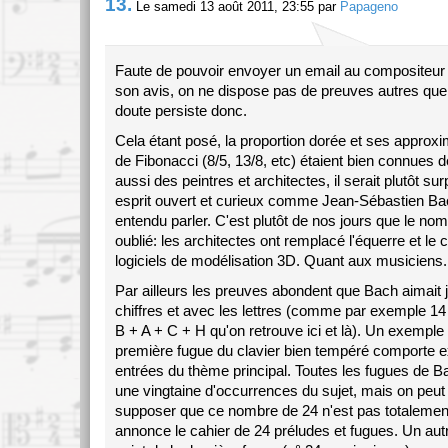
13.
Le samedi 13 août 2011, 23:55 par
Papageno
Faute de pouvoir envoyer un email au compositeur
son avis, on ne dispose pas de preuves autres que l
doute persiste donc.
Cela étant posé, la proportion dorée et ses approxim
de Fibonacci (8/5, 13/8, etc) étaient bien connues
aussi des peintres et architectes, il serait plutôt su
esprit ouvert et curieux comme Jean-Sébastien Bac
entendu parler. C'est plutôt de nos jours que le nom
oublié: les architectes ont remplacé l'équerre et le
logiciels de modélisation 3D. Quant aux musiciens.
Par ailleurs les preuves abondent que Bach aimait 
chiffres et avec les lettres (comme par exemple 14 
B + A + C + H qu'on retrouve ici et là). Un exemple 
première fugue du clavier bien tempéré comporte 
entrées du thème principal. Toutes les fugues de 
une vingtaine d'occurrences du sujet, mais on peu
supposer que ce nombre de 24 n'est pas totalement fo
annonce le cahier de 24 préludes et fugues. Un au