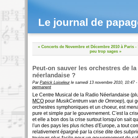
Le journal de papa
« Concerts de Novembre et Décembre 2010 à Paris
-
peu trop sages »
Peut-on sauver les orchestres de la
néerlandaise ?
Par
Patrick Loiseleur
le samedi 13 novembre 2010, 10:47 
permanent
Le Centre Musical de la Radio Néerlandaise (
MCO
pour
MusikCentrum van de Omroep
), qui g
orchestres symphoniques et un choeur, est men
pure et simple par le gouvernement. C'est la crise
et elle a bon dos la crise surtout lorsqu'on sait 
l'un des pays les plus riches d'Europe, a tout c
relativement épargné par la crise dite des
subpr
toujours plus facile pour un gouvernement de sab