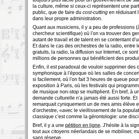
la culture, même si ceux-ci représentent une par
public, que de faire du
cost-cutting
en réduisant 
dans leur propre administration.
Quant aux musiciens, il y a peu de professions (à
chercheur scientifique) où l'on va trouver des gen
autant de travail et de talent en se contentant d
Et dans le cas des orchestres de la radio, entre 
gratuits, la radio, la diffusion sur Internet, ce so
millions de personnes qui bénéficient des produits
Enfin, il est paradoxal de vouloir supprimer des 
symphonique à l'époque où les salles de concer
si facilement, où l'on fait 3 heures de queue pou
exposition à Paris, où les festivals qui programm
de musique non-stop se multiplient. En bref, à 
demande culturelle n'a jamais été aussi forte. E
remarquait cyniquement un de mes amis élève en
d'orchestre,
avec le vieillissement de la popula
classique c'est comme la gérontologie: une disci
Bref, il y a une
pétition en ligne
. J'hésite à la sig
tout aux citoyens néerlandais de se mobiliser, ma
sans réserve.