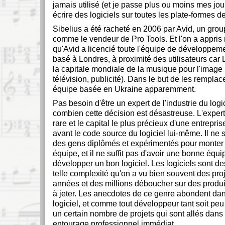
jamais utilisé (et je passe plus ou moins mes jou
écrire des logiciels sur toutes les plate-formes d
Sibelius a été racheté en 2006 par Avid, un gro
comme le vendeur de Pro Tools. Et l'on a appri
qu'Avid a licencié toute l'équipe de développeme
basé à Londres, à proximité des utilisateurs ca
la capitale mondiale de la musique pour l'image
télévision, publicité). Dans le but de les remplac
équipe basée en Ukraine apparemment.
Pas besoin d'être un expert de l'industrie du logi
combien cette décision est désastreuse. L'exper
rare et le capital le plus précieux d'une entrepris
avant le code source du logiciel lui-même. Il ne s
des gens diplômés et expérimentés pour monte
équipe, et il ne suffit pas d'avoir une bonne équi
développer un bon logiciel. Les logiciels sont de
telle complexité qu'on a vu bien souvent des pro
années et des millions déboucher sur des produit
à jeter. Les anecdotes de ce genre abondent dans
logiciel, et comme tout développeur tant soit peu
un certain nombre de projets qui sont allés dan
entourage professionnel immédiat.