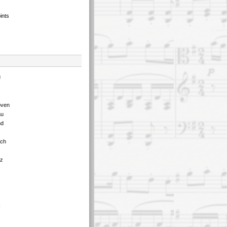
ints
g
oven
au
nd
tch
tz
k