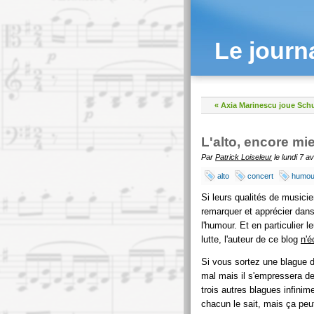
Le journ
« Axia Marinescu joue Sc
L'alto, encore mi
Par
Patrick Loiseleur
le lundi 7 av
alto
concert
humou
Si leurs qualités de musicie
remarquer et apprécier dans
l'humour. Et en particulier l
lutte, l'auteur de ce blog
n'é
Si vous sortez une blague d'
mal mais il s'empressera de 
trois autres blagues infinime
chacun le sait, mais ça peu