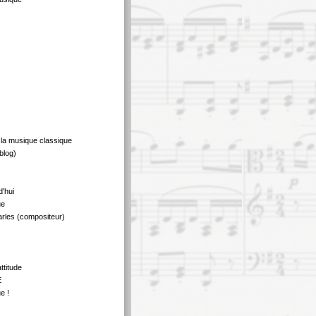
 la musique classique
blog)
d'hui
ue
rles (compositeur)
ttitude
E
e !