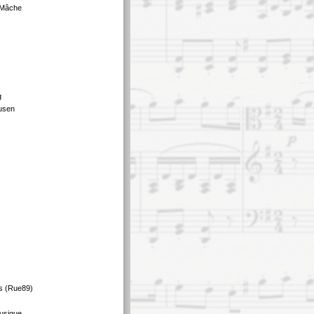
 Mâche
g
usen
s
s (Rue89)
usique