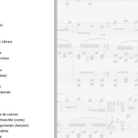
s)
 Library
s
rchive
us
iste)
e
mporain
e de cuivres
Koechlin (vents)
ngchamps (baryton)
quième
e