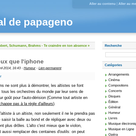
Aller au contenu
|
Aller au m
al de papageno
hubert, Schumann, Brahms
-
Te craindre en ton absence »
Recherche
eux que l'iphone
Catégories
ril 2014, 16:43 -
Humeur
-
Lien permanent
Arrangements
r
Cinéma
ns ne sont plus à démontrer, les altistes se font
Compositions
Concerts
 tous les orchestres du monde par leur sens de
Disques
eur goût pour l'auto-dérision (Comme tout artiste en
Édition
chappe pas à la règle d'ailleurs
).
Général
Humeur
altiste à un altiste, non seulement il ne le prendra pas
Livres
saisir la balle au bond et de répliquer avec deux ou
Musique électroni
nt plus drôles. L'alto c'est mieux que le violon,
Musique en Ligne
t aussi remplacer des centaines d'outils: on peut
Opéra