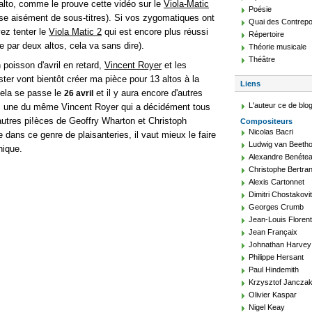
 alto, comme le prouve cette vidéo sur le
Viola-Matic
Poésie
se aisément de sous-titres). Si vos zygomatiques ont
Quai des Contrepo
vez tenter le
Viola Matic 2
qui est encore plus réussi
Répertoire
 par deux altos, cela va sans dire).
Théorie musicale
Théâtre
 poisson d'avril en retard,
Vincent Royer
et les
ter vont bientôt créer ma pièce pour 13 altos à la
Liens
ela se passe le
et il y aura encore d'autres
26 avril
L'auteur ce de blo
, une du même Vincent Royer qui a décidément tous
 autres pi!èces de Geoffry Wharton et Christoph
Compositeurs
Nicolas Bacri
dans ce genre de plaisanteries, il vaut mieux le faire
Ludwig van Beeth
nique.
Alexandre Benéte
Christophe Bertra
Alexis Cartonnet
Dimitri Chostakovi
Georges Crumb
Jean-Louis Floren
Jean Françaix
Johnathan Harvey
Philippe Hersant
Paul Hindemith
Krzysztof Jancza
Olivier Kaspar
Nigel Keay