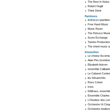
The Rest Is Noise
Robert Hugill
Think Denk
Partitions
di Arezzo (partition
Free Hand Music
Music Room
The Petrucci Music
Score Exchange
Tamino Production
The sheet music a
Interprètes
Le choeur Accent
Alain Pire (trombon
Elizabeth Askren
ensemble Calliopé
Le Cabaret Conte
les Désanchés
Ross Cohen
Ictus
KABrass, ensembl
Ensemble Charles 
L'Oiseleur des Lo
Orchestre Ut Cin
Orchestre modern