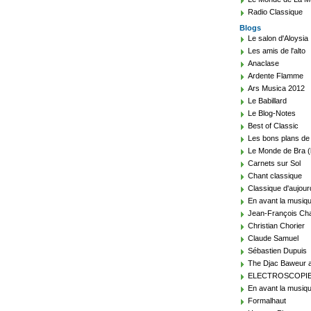
Radio Classique
Blogs
Le salon d'Aloysia
Les amis de l'alto
Anaclase
Ardente Flamme
Ars Musica 2012
Le Babillard
Le Blog-Notes
Best of Classic
Les bons plans de
Le Monde de Bra (
Carnets sur Sol
Chant classique
Classique d'aujour
En avant la musiq
Jean-François Cha
Christian Chorier
Claude Samuel
Sébastien Dupuis
The Djac Baweur a
ELECTROSCOPI
En avant la musiqu
Formalhaut