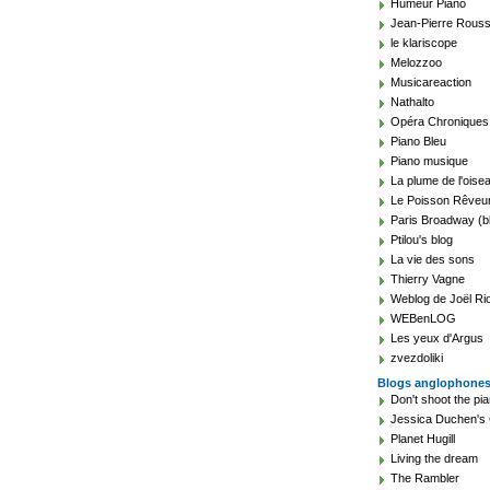
Humeur Piano
Jean-Pierre Rouss
le klariscope
Melozzoo
Musicareaction
Nathalto
Opéra Chroniques
Piano Bleu
Piano musique
La plume de l'oise
Le Poisson Rêveu
Paris Broadway (b
Ptilou's blog
La vie des sons
Thierry Vagne
Weblog de Joël Ri
WEBenLOG
Les yeux d'Argus
zvezdoliki
Blogs anglophone
Don't shoot the pia
Jessica Duchen's 
Planet Hugill
Living the dream
The Rambler