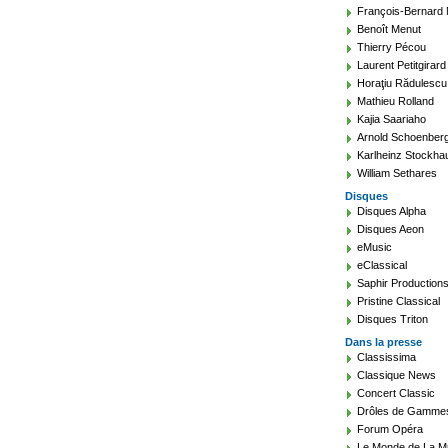
François-Bernard
Benoît Menut
Thierry Pécou
Laurent Petitgirard
Horaţiu Rădulescu
Mathieu Rolland
Kajia Saariaho
Arnold Schoenber
Karlheinz Stockha
William Sethares
Disques
Disques Alpha
Disques Aeon
eMusic
eClassical
Saphir Production
Pristine Classical
Disques Triton
Dans la presse
Classissima
Classique News
Concert Classic
Drôles de Gamme
Forum Opéra
Le Monde de La M