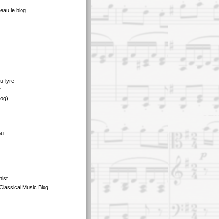
eau le blog
au-lyre
r
log)
ou
s
nist
Classical Music Blog