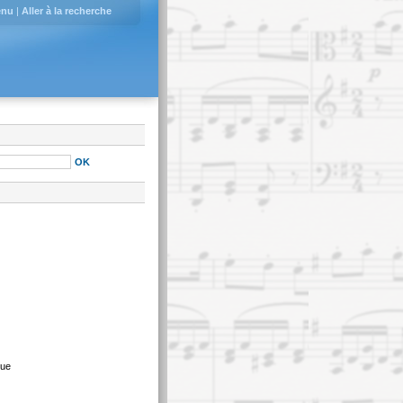
enu
|
Aller à la recherche
que