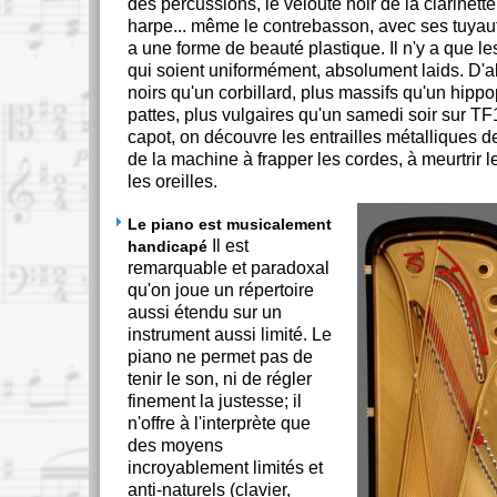
des percussions, le velouté noir de la clarinette
harpe... même le contrebasson, avec ses tuyaut
a une forme de beauté plastique. Il n'y a que 
qui soient uniformément, absolument laids. D'ab
noirs qu'un corbillard, plus massifs qu'un hipp
pattes, plus vulgaires qu'un samedi soir sur TF1
capot, on découvre les entrailles métalliques de
de la machine à frapper les cordes, à meurtrir le
les oreilles.
Le piano est musicalement
Il est
handicapé
remarquable et paradoxal
qu'on joue un répertoire
aussi étendu sur un
instrument aussi limité. Le
piano ne permet pas de
tenir le son, ni de régler
finement la justesse; il
n'offre à l'interprète que
des moyens
incroyablement limités et
anti-naturels (clavier,