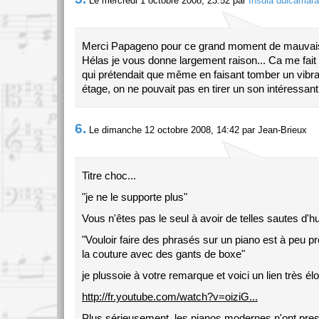
Le mercredi 1 octobre 2008, 23:52 par
Insula dulcamara
Merci Papageno pour ce grand moment de mauvaise f
Hélas je vous donne largement raison... Ca me fait
qui prétendait que même en faisant tomber un vib
étage, on ne pouvait pas en tirer un son intéressant
6.
Le dimanche 12 octobre 2008, 14:42 par Jean-Brieux
Titre choc...
"je ne le supporte plus"
Vous n'êtes pas le seul à avoir de telles sautes d'h
"Vouloir faire des phrasés sur un piano est à peu 
la couture avec des gants de boxe"
je plussoie à votre remarque et voici un lien très él
http://fr.youtube.com/watch?v=oiziG...
Plus sérieusement, les pianos modernes n'ont pres