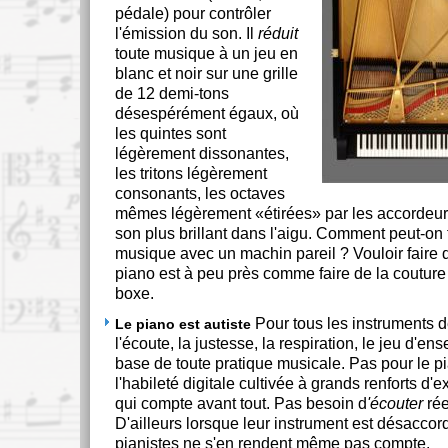
pédale) pour contrôler
l'émission du son. Il
réduit
toute musique à un jeu en
blanc et noir sur une grille
de 12 demi-tons
désespérément égaux, où
les quintes sont
légèrement dissonantes,
les tritons légèrement
consonants, les octaves
mêmes légèrement
étirées
par les accordeur
son plus brillant dans l'aigu. Comment peut-on f
musique avec un machin pareil ? Vouloir faire 
piano est à peu près comme faire de la coutur
boxe.
Pour tous les instruments de
Le piano est autiste
l'écoute, la justesse, la respiration, le jeu d'en
base de toute pratique musicale. Pas pour le pi
l'habileté digitale cultivée à grands renforts d'e
qui compte avant tout. Pas besoin d
'écouter
rée
D'ailleurs lorsque leur instrument est désaccord
pianistes ne s'en rendent même pas compte.