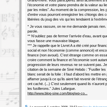
Grand-mère. Vous participerez ainsi activement à l
l'économie et votre piano prendra de la valeur au lie
par les mites". Au moment de la compression, les 
d'entre vous pourront enregistrer les chtongs des c
libérées du joug des vis qui les tendaient à l'extrêm
* Je vous rassure, on ne me demande jamais rien. 
parole.
** N'oubliez pas de fermer l'arrivée d'eau, avant que
vous fasse une mauvaise blague.
*** Je rappelle que le Livret A a été créé pour finan
social et non l'économie (comme annoncé) et enco
finance (non avoué). C'est étrange comme on essai
croire comment la finance et l'économie sont autant 
progression de leurs revenus ne se suivent pas. Je 
citation de la semaine de Siné Hebdo : "Fusiller les
blanc serait de la folie : il faut d'abord les mettre en
affamer jusqu'à ce qu'ils aient fait revenir de l'étrang
ont caché. (...) C'est seulement quand ils n'auront 
les fusillerons." Jules Lafargue.
http://www.blog-sine.com/blog/wp-co...
5.