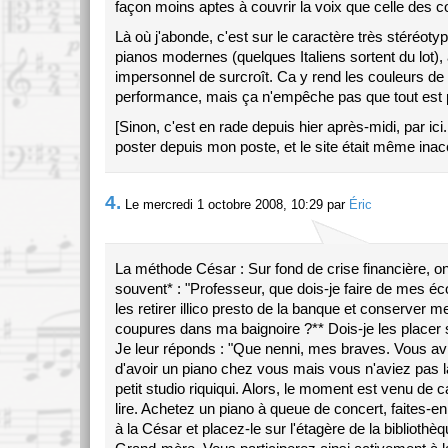
façon moins aptes à couvrir la voix que celle des c
Là où j'abonde, c'est sur le caractère très stéréot
pianos modernes (quelques Italiens sortent du lot), 
impersonnel de surcroît. Ca y rend les couleurs de l
performance, mais ça n'empêche pas que tout est 
[Sinon, c'est en rade depuis hier après-midi, par ici
poster depuis mon poste, et le site était même inacc
4.
Le mercredi 1 octobre 2008, 10:29 par
Éric
La méthode César : Sur fond de crise financière,
souvent* : "Professeur, que dois-je faire de mes é
les retirer illico presto de la banque et conserver m
coupures dans ma baignoire ?** Dois-je les placer s
Je leur réponds : "Que nenni, mes braves. Vous av
d'avoir un piano chez vous mais vous n'aviez pas l
petit studio riquiqui. Alors, le moment est venu de c
lire. Achetez un piano à queue de concert, faites-
à la César et placez-le sur l'étagère de la bibliothè