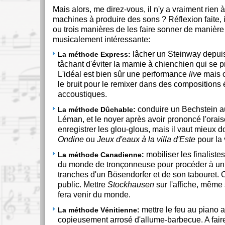
Mais alors, me direz-vous, il n'y a vraiment rien à
machines à produire des sons ? Réflexion faite, i
ou trois manières de les faire sonner de manière 
musicalement intéressante:
lâcher un Steinway depuis
La méthode Express:
tâchant d'éviter la mamie à chienchien qui se
L'idéal est bien sûr une performance
live
mais o
le bruit pour le remixer dans des compositions 
accoustiques.
conduire un Bechstein au
La méthode Dûchable:
Léman, et le noyer après avoir prononcé l'orai
enregistrer les glou-glous, mais il vaut mieux 
Ondine
ou
Jeux d'eaux à la villa d'Este
pour la
mobiliser les finalist
La méthode Canadienne:
du monde de tronçonneuse pour procéder à u
tranches d'un Bösendorfer et de son tabouret. Of
public. Mettre
Stockhausen
sur l'affiche, même s
fera venir du monde.
mettre le feu au piano a
La méthode Vénitienne:
copieusement arrosé d'allume-barbecue. A fair