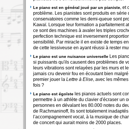
, et 
Le piano est en général joué par un pianiste
problème. Les pianistes sont produits en série 
conservatoires comme les demi-queue sont prod
Kawaï. Lorsque leur formation a parfaitement att
ce sont des machines à avaler les triples croch
perfection technique est inversement proportion
sensibilité. Par miracle il en existe de temps e
de cette lessiveuse en ayant réussi à rester mu
Les piano
Le piano est une nuisance universelle
si puissants qu'ils causent des problèmes de vo
leurs vibrations sont relayées par les murs et l
jamais cru devenir fou en écoutant bien malgré 
premier jouer la
Lettre à Elise
, avec les mêmes
fois ?
les pianos actuels sont co
Le piano est égoïste
permettre à un athlète du clavier d'écraser un 
personnes en dévalant les 80.000 notes du de
de Rachmaninoff, Ils sont totalement inadaptés
l'accompagnement vocal, à la musique de chamb
de concert qui aurait moins de 2000 places.