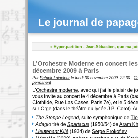
Le journal de papa
« Hyper-partition
-
Jean-Sébastien, que ma jo
L'Orchestre Moderne en concert les 
décembre 2009 à Paris
Par
Patrick Loiseleur
le lundi 30 novembre 2009, 22:30 -
Co
permanent
L'
Orchestre moderne
, avec qui j'ai le plaisir de 
vous invite au concert le 4 décembre à Paris (ba
Clothilde, Rue Las Cases, Paris 7e), et le 5 dé
sur-Orge (dans le théâtre du lycée J.B. Corot). 
The Steppe Legend
, suite symphonique de
Tle
Adagio
tiré de
Spartacus
(1950/54) de
Aram Kh
Lieutenant Kijé
(1934) de
Serge Prokofiev