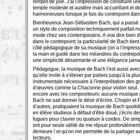
remplit de joie. J'ai l'impression de construire u
temple modeste et austère mais accueillant et d
harmonieuses lorsque je fais du contrepoint dans
Bienheureux Jean-Sébastien Bach, qui a passé s
un style de composition techniquement parfait m
mode chez ses contemporains. A vrai dire bien d'
dans le contrepoint; la particularité de Bach tient
côté pédagogique de sa musique (on a l'impressi
la main et guidé dans les méandres du contrepoi
une simplicité désarmante et une élégance jamai
Pédagogue, la musique de Bach l'est aussi avec l
qu'elle invite à s'élever par paliers jusqu'à la plu
instrumentale nécessaire à l'interprétation des g
d'œuvres comme la Chaconne pour violon seul. El
encore avec les compositeurs: aucune musique p
Bach ne sait donner le désir d'écrire. Chopin et 
d'autres, pratiquaient la musique de Bach quoti
en élève studieux à défaut d'être doué, j'écris de
fugues pour clavier ou quatuor à cordes. De simp
ont pour seule utilité de me réjouir profondémen
demeure ! et qu'on me permette de la partager a
lecteurs.