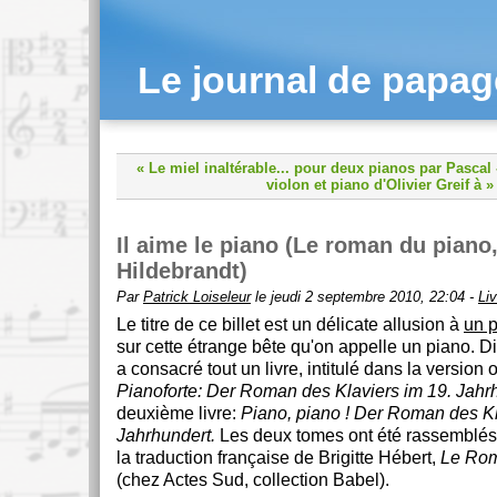
Le journal de papa
« Le miel inaltérable... pour deux pianos par Pascal
violon et piano d'Olivier Greif à »
Il aime le piano (Le roman du piano,
Hildebrandt)
Par
Patrick Loiseleur
le jeudi 2 septembre 2010, 22:04 -
Li
Le titre de ce billet est un délicate allusion à
un p
sur cette étrange bête qu'on appelle un piano. Di
a consacré tout un livre, intitulé dans la version o
Pianoforte: Der Roman des Klaviers im 19. Jahr
deuxième livre:
Piano, piano ! Der Roman des Kl
Jahrhundert.
Les deux tomes ont été rassemblés
la traduction française de Brigitte Hébert,
Le Rom
(chez Actes Sud, collection Babel).