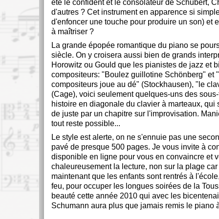
été le confident et le consolateur de Schubert, Ch
d'autres ? Cet instrument en apparence si simple (
d'enfoncer une touche pour produire un son) et en r
à maîtriser ?
La grande épopée romantique du piano se pour
siècle. On y croisera aussi bien de grands inte
Horowitz ou Gould que les pianistes de jazz et b
compositeurs: "Boulez guillotine Schönberg" et 
compositeurs joue au dé" (Stockhausen), "le cla
(Cage), voici seulement quelques-uns des sous-ti
histoire en diagonale du clavier à marteaux, qu
de juste par un chapitre sur l'improvisation. Man
tout reste possible...
Le style est alerte, on ne s'ennuie pas une second
pavé de presque 500 pages. Je vous invite à con
disponible en ligne pour vous en convaincre e
chaleureusement la lecture, non sur la plage car 
maintenant que les enfants sont rentrés à l'école
feu, pour occuper les longues soirées de la Toussa
beauté cette année 2010 qui avec les bicentena
Schumann aura plus que jamais remis le piano à