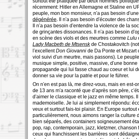
surtout été pratiquée par deux hommes politiqu
récemment: Hitler en Allemagne et Staline en U
peuple, mon bon monsieur, n'a pas besoin d'un
dégénérée
. Il n'a pas besoin d'écouter des cha
Il n'a pas besoin d'entendre la violence de la soc
de grinçantes dissonances. Il n'a pas besoin d'o
en scène des viols et des meurtres comme
Lulu
Lady Macbeth de Mtsensk
de Chostakovitch (not
l'excellent
Don Giovanni
de Da Ponte et Mozart
viol suivi d'un meurtre, mais passons). Le peupl
musique simple, positive, massive, d'une bonne
propagande qui lui fasse chaud au coeur et lui 
donner sa vie pour la patrie et pour le führer.
On n'en est pas là, me direz-vous, mais en est-o
de 13 ans m'a raconté que d'après son père, c'ét
d'aimer le classique et le jazz en même temps. Il 
mademoiselle. Je lui ai simplement répondu: éco
veux et surtout fais-toi plaisir. En Europe surtout
particulièrement, nous aimons ranger la culture
bien séparés, des
containers
soigneusement étan
pop, rap, contemporain, jazz, kletzmer, chanson f
ceux qui franchissent les barrières sont dédai