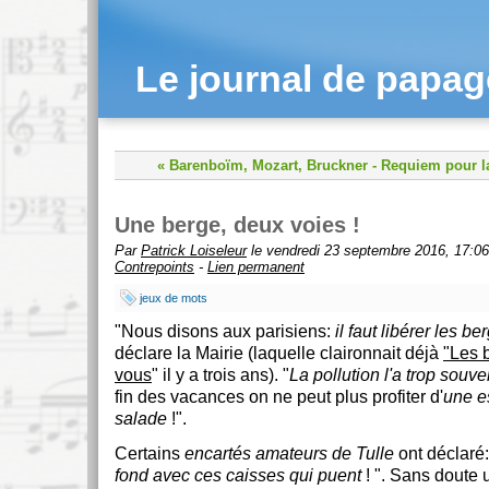
Le journal de papa
« Barenboïm, Mozart, Bruckner
-
Requiem pour la
Une berge, deux voies !
Par
Patrick Loiseleur
le vendredi 23 septembre 2016, 17:06
Contrepoints
-
Lien permanent
jeux de mots
"Nous disons aux parisiens:
il faut libérer les be
déclare la Mairie (laquelle claironnait déjà
"Les 
vous
" il y a trois ans). "
La pollution l'a trop souv
fin des vacances on ne peut plus profiter d'
une e
salade
!".
Certains
encartés amateurs de Tulle
ont déclaré:
fond avec ces caisses qui puent
! ". Sans doute