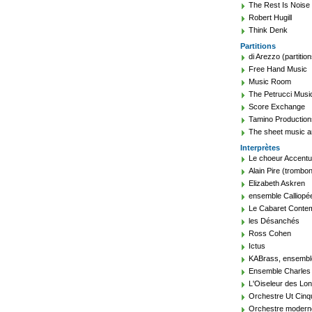
The Rest Is Noise
Robert Hugill
Think Denk
Partitions
di Arezzo (partition
Free Hand Music
Music Room
The Petrucci Music
Score Exchange
Tamino Production
The sheet music a
Interprètes
Le choeur Accent
Alain Pire (trombon
Elizabeth Askren
ensemble Calliopé
Le Cabaret Conte
les Désanchés
Ross Cohen
Ictus
KABrass, ensembl
Ensemble Charles 
L'Oiseleur des Lo
Orchestre Ut Cin
Orchestre modern