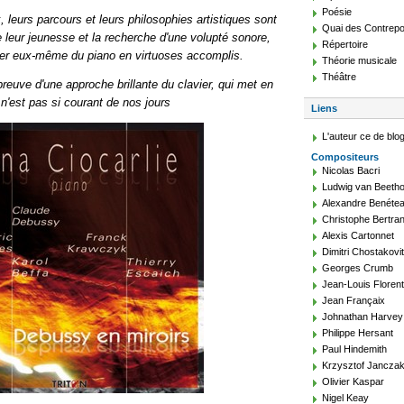
Poésie
leurs parcours et leurs philosophies artistiques sont
Quai des Contrepo
re leur jeunesse et la recherche d'une volupté sonore,
Répertoire
uer eux-même du piano en virtuoses accomplis.
Théorie musicale
Théâtre
reuve d'une approche brillante du clavier, qui met en
 n'est pas si courant de nos jours
Liens
L'auteur ce de blo
Compositeurs
Nicolas Bacri
Ludwig van Beeth
Alexandre Benéte
Christophe Bertra
Alexis Cartonnet
Dimitri Chostakovi
Georges Crumb
Jean-Louis Floren
Jean Françaix
Johnathan Harvey
Philippe Hersant
Paul Hindemith
Krzysztof Jancza
Olivier Kaspar
Nigel Keay