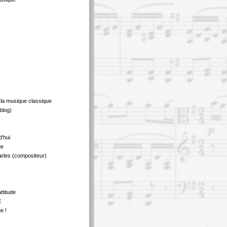
 la musique classique
blog)
d'hui
ue
rles (compositeur)
ttitude
E
e !