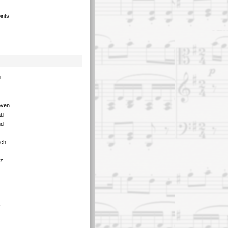
ints
g
oven
au
nd
tch
tz
k