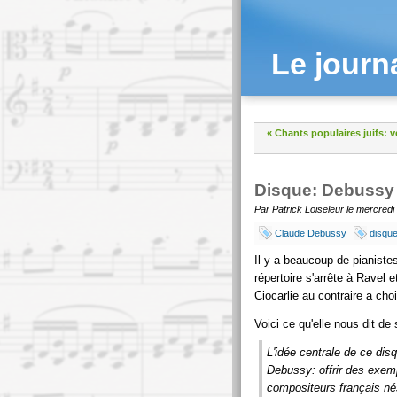
Le journ
« Chants populaires juifs: v
Disque: Debussy e
Par
Patrick Loiseleur
le mercredi
Claude Debussy
disqu
Il y a beaucoup de pianiste
répertoire s'arrête à Ravel
Ciocarlie au contraire a ch
Voici ce qu'elle nous dit de 
L'idée centrale de ce dis
Debussy: offrir des exemp
compositeurs français né