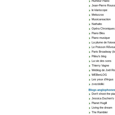
Humeur Piano
Jean-Pierre Rouss
le klariscope
Melozzoo
Musicareaction
Nathalto
Opéra Chroniques
Piano Bleu
Piano musique
La plume de l'oise
Le Poisson Rêveu
Paris Broadway (b
Ptilou's blog
La vie des sons
Thierry Vagne
Weblog de Joël Ri
WEBenLOG
Les yeux d'Argus
zvezdoliki
Blogs anglophone
Don't shoot the pia
Jessica Duchen's 
Planet Hugill
Living the dream
The Rambler