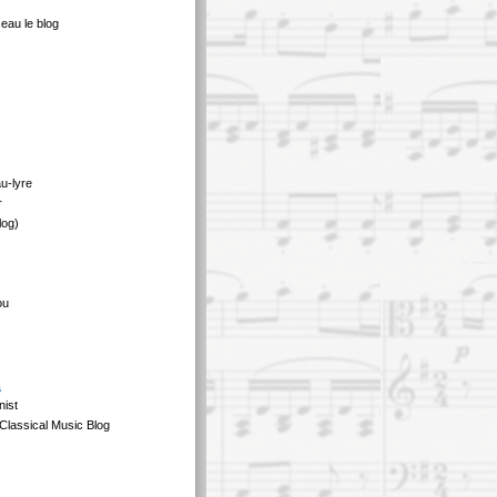
eau le blog
au-lyre
r
log)
ou
s
nist
Classical Music Blog