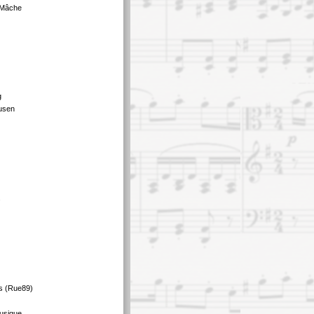
 Mâche
g
usen
s
s (Rue89)
usique