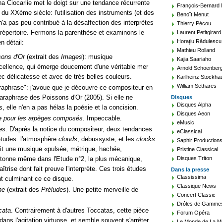
 Ciocarlie met le doigt sur une tendance récurrente
François-Bernard
du XXème siècle: l'utilisation des instruments (et des
Benoît Menut
 n'a pas peu contribué à la désaffection des interprètes
Thierry Pécou
n répertoire. Fermons la parenthèse et examinons le
Laurent Petitgirard
Horaţiu Rădulescu
n détail:
Mathieu Rolland
sons d'Or
(extrait des
Images
): musique
Kajia Saariaho
cellence, qui émerge doucement d'une véritable mer
Arnold Schoenber
c délicatesse et avec de très belles couleurs.
Karlheinz Stockha
William Sethares
araphrase": j'avoue que je découvre ce compositeur en
aphrase des Poissons d'Or (2005). Si elle ne
Disques
Disques Alpha
 elle n'en a pas hélas la poésie et la concision.
Disques Aeon
e pour les arpèges composés
. Impeccable.
eMusic
es
. D'après la notice du compositeur, deux tendances
eClassical
études: l'atmosphère
clouds
, debussyste, et les
clocks
Saphir Production
 dit une musique
pulsée, métrique, hachée,
Pristine Classical
étonne même dans l'Etude n°2, la plus mécanique,
Disques Triton
aîtrise dont fait preuve l'interprète. Ces trois études
Dans la presse
Classissima
nt culminant ce ce disque.
Classique News
ne
(extrait des
Préludes
). Une petite merveille de
Concert Classic
Drôles de Gamme
cata
. Contrairement à d'autres Toccatas, cette pièce
Forum Opéra
 dans l'agitation virtuose, et semble souvent s'arrêter
Le Monde de La M