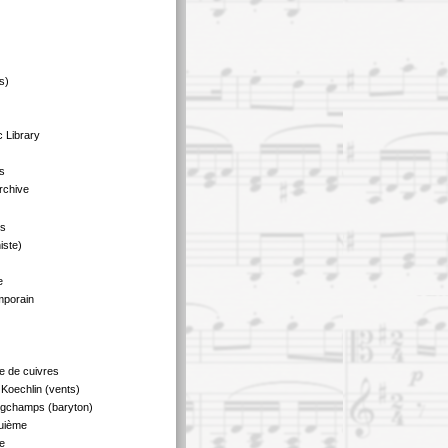
s)
 Library
s
rchive
us
iste)
e
mporain
e de cuivres
Koechlin (vents)
ngchamps (baryton)
quième
e