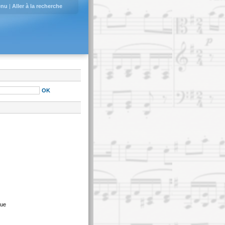
enu
|
Aller à la recherche
que