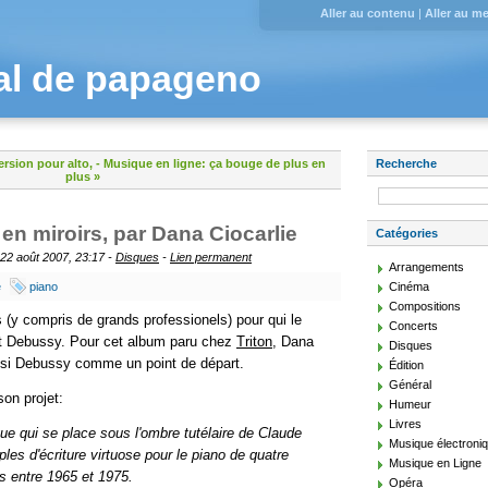
Aller au contenu
|
Aller au m
al de papageno
ersion pour alto,
-
Musique en ligne: ça bouge de plus en
Recherche
plus »
n miroirs, par Dana Ciocarlie
Catégories
 22 août 2007, 23:17 -
Disques
-
Lien permanent
Arrangements
e
piano
Cinéma
Compositions
s (y compris de grands professionels) pour qui le
Concerts
 et Debussy. Pour cet album paru chez
Triton
, Dana
Disques
oisi Debussy comme un point de départ.
Édition
Général
son projet:
Humeur
Livres
que qui se place sous l'ombre tutélaire de Claude
Musique électroni
les d'écriture virtuose pour le piano de quatre
Musique en Ligne
s entre 1965 et 1975.
Opéra