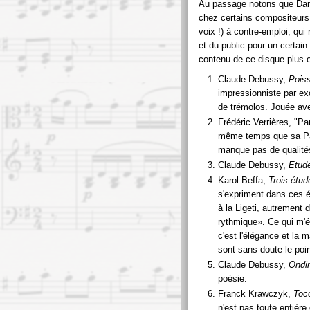
Au passage notons que Dana
chez certains compositeurs 
voix !) à contre-emploi, qui
et du public pour un certai
contenu de ce disque plus e
Claude Debussy,
Pois
impressionniste par ex
de trémolos. Jouée ave
Frédéric Verrières, "P
même temps que sa Par
manque pas de qualités,
Claude Debussy,
Etud
Karol Beffa,
Trois étud
s'expriment dans ces 
à la Ligeti, autrement
rythmique
. Ce qui m'
c'est l'élégance et la m
sont sans doute le poi
Claude Debussy,
Ondi
poésie.
Franck Krawczyk,
Toc
n'est pas toute entière