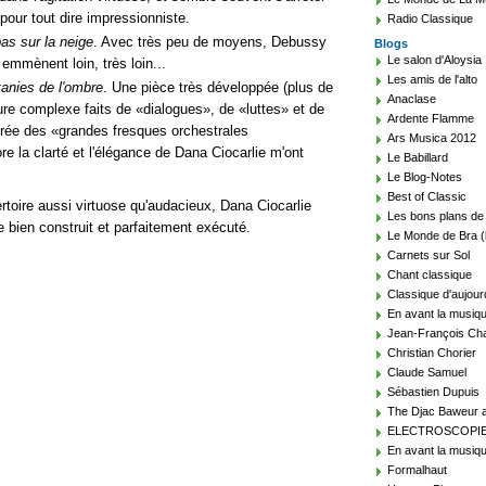
pour tout dire impressionniste.
Radio Classique
as sur la neige
. Avec très peu de moyens, Debussy
Blogs
Le salon d'Aloysia
emmènent loin, très loin...
Les amis de l'alto
tanies de l'ombre
. Une pièce très développée (plus de
Anaclase
ture complexe faits de
dialogues
, de
luttes
et de
Ardente Flamme
pirée des
grandes fresques orchestrales
Ars Musica 2012
re la clarté et l'élégance de Dana Ciocarlie m'ont
Le Babillard
Le Blog-Notes
Best of Classic
rtoire aussi virtuose qu'audacieux, Dana Ciocarlie
Les bons plans de
bien construit et parfaitement exécuté.
Le Monde de Bra (
Carnets sur Sol
Chant classique
Classique d'aujour
En avant la musiq
Jean-François Cha
Christian Chorier
Claude Samuel
Sébastien Dupuis
The Djac Baweur a
ELECTROSCOPI
En avant la musiqu
Formalhaut