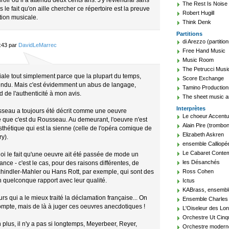
iroir ou il a attendu deux cents ans. J'y reviendrai sans
The Rest Is Noise
le fait qu'on aille chercher ce répertoire est la preuve
Robert Hugill
tion musicale.
Think Denk
Partitions
di Arezzo (partition
:43 par
DavidLeMarrec
Free Hand Music
Music Room
The Petrucci Music
ale tout simplement parce que la plupart du temps,
Score Exchange
tendu. Mais c'est évidemment un abus de langage,
Tamino Production
 de l'authenticité à mon avis.
The sheet music a
Interprètes
sseau a toujours été décrit comme une oeuvre
Le choeur Accent
e que c'est du Rousseau. Au demeurant, l'oeuvre n'est
Alain Pire (trombon
sthétique qui est la sienne (celle de l'opéra comique de
Elizabeth Askren
ry).
ensemble Calliopé
Le Cabaret Conte
uoi le fait qu'une oeuvre ait été passée de mode un
les Désanchés
ance - c'est le cas, pour des raisons différentes, de
hindler-Mahler ou Hans Rott, par exemple, qui sont des
Ross Cohen
 quelconque rapport avec leur qualité.
Ictus
KABrass, ensembl
urs qui a le mieux traité la déclamation française... On
Ensemble Charles 
ompte, mais de là à juger ces oeuvres anecdotiques !
L'Oiseleur des Lo
Orchestre Ut Cin
 plus, il n'y a pas si longtemps, Meyerbeer, Reyer,
Orchestre modern