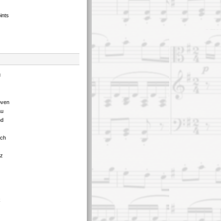
ints
g
oven
au
nd
tch
tz
k