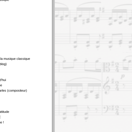
 la musique classique
blog)
d'hui
ue
rles (compositeur)
ttitude
E
e !