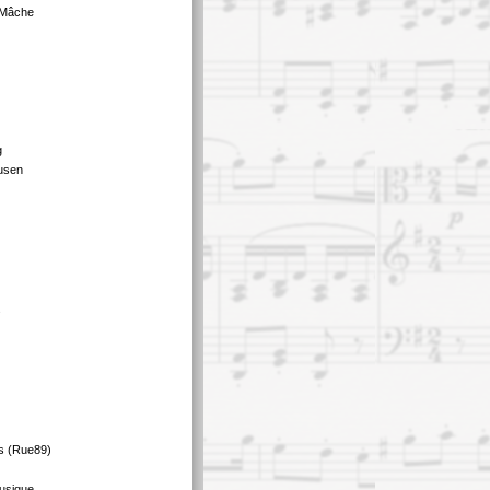
 Mâche
g
usen
s
s (Rue89)
usique