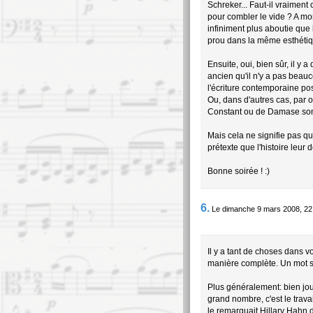
Schreker... Faut-il vraimen
pour combler le vide ? A m
infiniment plus aboutie que
prou dans la même esthétiq
Ensuite, oui, bien sûr, il y 
ancien qu'il n'y a pas beau
l'écriture contemporaine po
Ou, dans d'autres cas, par 
Constant ou de Damase sont
Mais cela ne signifie pas q
prétexte que l'histoire leur 
Bonne soirée ! :)
6.
Le dimanche 9 mars 2008, 22
Il y a tant de choses dans 
manière complète. Un mot su
Plus généralement: bien joue
grand nombre, c'est le trav
le remarquait Hillary Hahn 