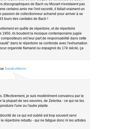
s discographiques de Bach ou Mozart n'existaient pas
 certains amis me l'ont raconté, il fallait vraiment un
ne passion de collectionneur acharné pour arriver à se
33 tours des cantates de Bach !
ellement en quête de répertoire, et de répertoire
 1950, ils boudent la musique contemporaine jugée
 les compositeurs ont leur part de responsabilité dans cette
veauté" dans le répertoire se confonde avec l'exhumation
scur organiste flamand ou espagnol du 17è siècle, ça
 par
DavidLeMarrec
cès. Effectivement, je suis modérément convaincu par le
ur la plupart de ses oeuvres, de Zelenka - ce qui ne les
produire l'une ou l'autre pépite.
ocrité de ce qui est oublié est trop souvent servi
répertoire rebattu - qui ne fatigue donc ni les artistes