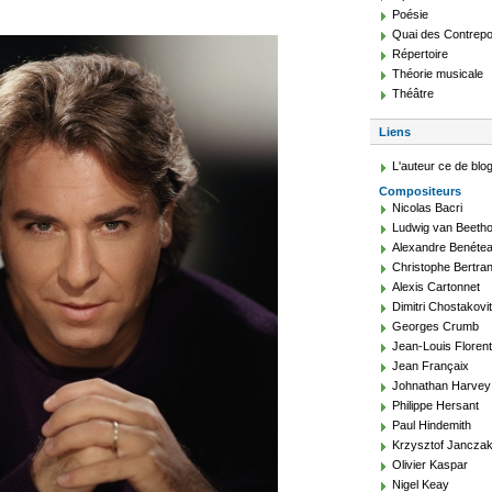
Poésie
Quai des Contrepo
Répertoire
Théorie musicale
Théâtre
Liens
L'auteur ce de blo
Compositeurs
Nicolas Bacri
Ludwig van Beeth
Alexandre Benéte
Christophe Bertra
Alexis Cartonnet
Dimitri Chostakovi
Georges Crumb
Jean-Louis Floren
Jean Françaix
Johnathan Harvey
Philippe Hersant
Paul Hindemith
Krzysztof Jancza
Olivier Kaspar
Nigel Keay