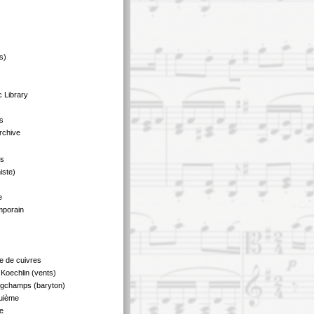
s)
 Library
s
rchive
us
iste)
e
mporain
e de cuivres
Koechlin (vents)
ngchamps (baryton)
quième
e