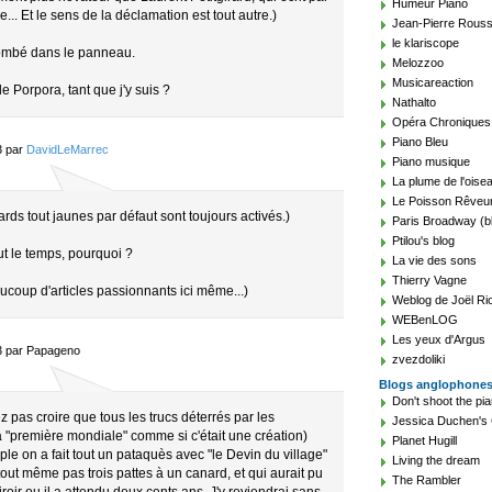
Humeur Piano
... Et le sens de la déclamation est tout autre.)
Jean-Pierre Rouss
le klariscope
s tombé dans le panneau.
Melozzoo
Musicareaction
e Porpora, tant que j'y suis ?
Nathalto
Opéra Chroniques
Piano Bleu
3 par
DavidLeMarrec
Piano musique
La plume de l'oise
Le Poisson Rêveu
ards tout jaunes par défaut sont toujours activés.)
Paris Broadway (b
Ptilou's blog
ut le temps, pourquoi ?
La vie des sons
Thierry Vagne
ucoup d'articles passionnants ici même...)
Weblog de Joël Ri
WEBenLOG
Les yeux d'Argus
3 par Papageno
zvezdoliki
Blogs anglophone
Don't shoot the pia
 pas croire que tous les trucs déterrés par les
Jessica Duchen's 
 "première mondiale" comme si c'était une création)
Planet Hugill
ple on a fait tout un pataquès avec "le Devin du village"
Living the dream
ut même pas trois pattes à un canard, et qui aurait pu
The Rambler