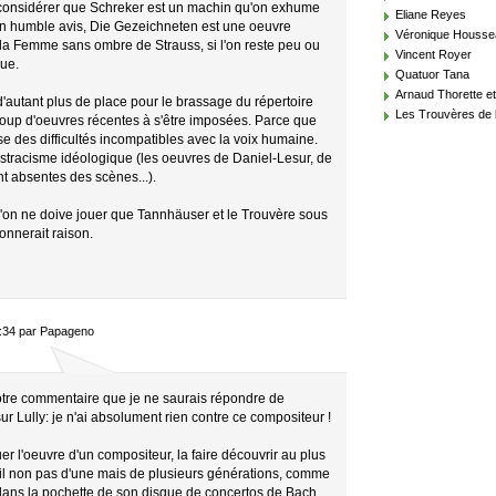
t considérer que Schreker est un machin qu'on exhume
Eliane Reyes
on humble avis, Die Gezeichneten est une oeuvre
Véronique Housse
 la Femme sans ombre de Strauss, si l'on reste peu ou
Vincent Royer
ue.
Quatuor Tana
Arnaud Thorette et
a d'autant plus de place pour le brassage du répertoire
Les Trouvères de 
coup d'oeuvres récentes à s'être imposées. Parce que
se des difficultés incompatibles avec la voix humaine.
ostracisme idéologique (les oeuvres de Daniel-Lesur, de
 absentes des scènes...).
u'on ne doive jouer que Tannhäuser et le Trouvère sous
donnerait raison.
:34 par Papageno
votre commentaire que je ne saurais répondre de
r Lully: je n'ai absolument rien contre ce compositeur !
r l'oeuvre d'un compositeur, la faire découvrir au plus
ail non pas d'une mais de plusieurs générations, comme
dans la pochette de son disque de concertos de Bach.