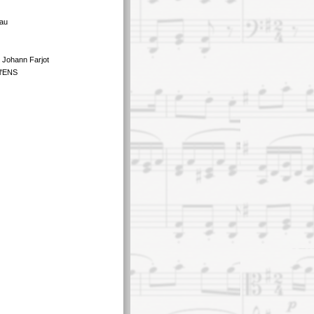
au
 Johann Farjot
l'ENS