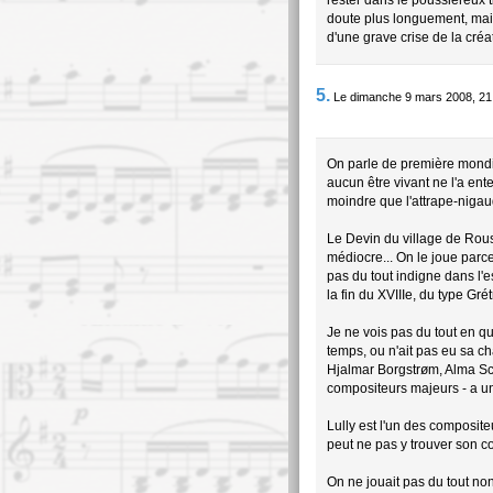
rester dans le poussiéreux t
doute plus longuement, mais 
d'une grave crise de la créa
5.
Le dimanche 9 mars 2008, 21
On parle de première mondi
aucun être vivant ne l'a en
moindre que l'attrape-nigaud
Le Devin du village de Rou
médiocre... On le joue parc
pas du tout indigne dans l'e
la fin du XVIIIe, du type Grét
Je ne vois pas du tout en q
temps, ou n'ait pas eu sa ch
Hjalmar Borgstrøm, Alma Sc
compositeurs majeurs - a un
Lully est l'un des composite
peut ne pas y trouver son c
On ne jouait pas du tout non