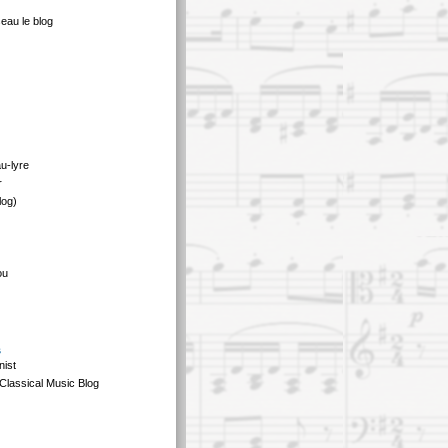
eau le blog
au-lyre
r
log)
ou
s
nist
Classical Music Blog