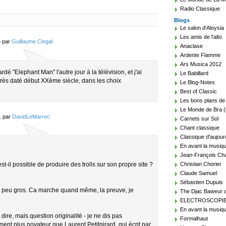
Radio Classique
Blogs
Le salon d'Aloysia
Les amis de l'alto
5 par
Guillaume Cingal
Anaclase
Ardente Flamme
Ars Musica 2012
gardé "Elephant Man" l'autre jour à la télévision, et j'ai
Le Babillard
 très daté début XXème siècle, dans les choix
Le Blog-Notes
Best of Classic
Les bons plans de
Le Monde de Bra (
1 par
DavidLeMarrec
Carnets sur Sol
Chant classique
Classique d'aujour
En avant la musiq
Jean-François Cha
st-il possible de produire des trolls sur son propre site ?
Christian Chorier
Claude Samuel
Sébastien Dupuis
un peu gros. Ca marche quand même, la preuve, je
The Djac Baweur a
ELECTROSCOPI
En avant la musiqu
dire, mais question originalité - je ne dis pas
Formalhaut
ement plus novateur que Laurent Petitgirard, qui écrit par