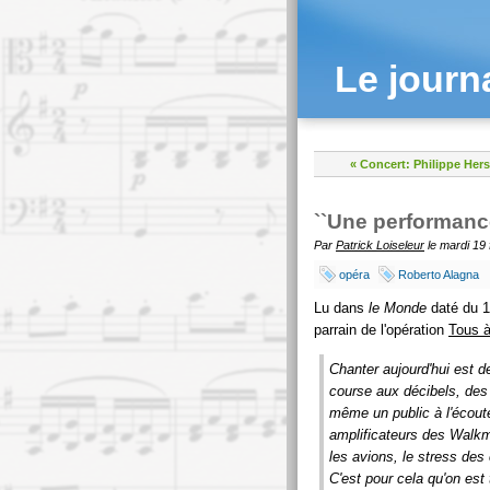
Le journ
« Concert: Philippe Hersa
``Une performanc
Par
Patrick Loiseleur
le mardi 19 
opéra
Roberto Alagna
Lu dans
le Monde
daté du 1
parrain de l'opération
Tous à
Chanter aujourd'hui est d
course aux décibels, des 
même un public à l'écoute
amplificateurs des Walkma
les avions, le stress des
C'est pour cela qu'on est