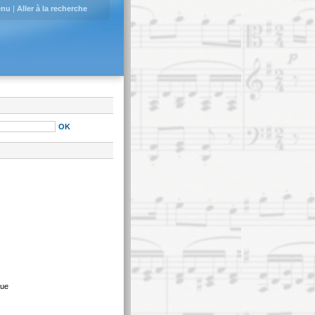
enu
|
Aller à la recherche
que