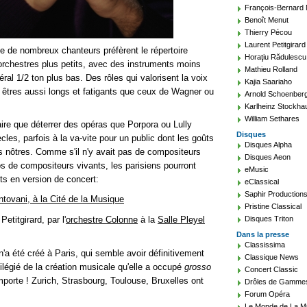
François-Bernard
Benoît Menut
Thierry Pécou
Laurent Petitgirard
ue de nombreux chanteurs préfèrent le répertoire
Horaţiu Rădulescu
orchestres plus petits, avec des instruments moins
Mathieu Rolland
al 1/2 ton plus bas. Des rôles qui valorisent la voix
Kajia Saariaho
ns êtres aussi longs et fatigants que ceux de Wagner ou
Arnold Schoenber
Karlheinz Stockha
William Sethares
aire que déterrer des opéras que Porpora ou Lully
Disques
cles, parfois à la va-vite pour un public dont les goûts
Disques Alpha
s nôtres. Comme s'il n'y avait pas de compositeurs
Disques Aeon
os de compositeurs vivants, les parisiens pourront
eMusic
ts en version de concert:
eClassical
Saphir Production
ntovani, à la Cité de la Musique
Pristine Classical
Petitgirard, par l'
orchestre Colonne
à la
Salle Pleyel
Disques Triton
Dans la presse
Classissima
a été créé à Paris, qui semble avoir définitivement
Classique News
vilégié de la création musicale qu'elle a occupé
grosso
Concert Classic
porte ! Zurich, Strasbourg, Toulouse, Bruxelles ont
Drôles de Gamme
Forum Opéra
Le Monde de La M