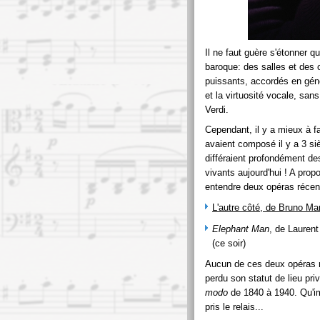
Il ne faut guère s'étonner q
baroque: des salles et des 
puissants, accordés en génér
et la virtuosité vocale, sa
Verdi.
Cependant, il y a mieux à f
avaient composé il y a 3 siè
différaient profondément de
vivants aujourd'hui ! A prop
entendre deux opéras récen
L'autre côté, de Bruno Ma
Elephant Man
, de Laurent 
(ce soir)
Aucun de ces deux opéras n'
perdu son statut de lieu pri
modo
de 1840 à 1940. Qu'im
pris le relais...