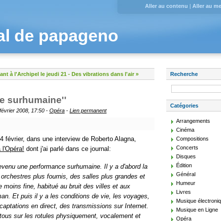
Aller au contenu
|
Aller au m
al de papageno
nt à l'Archipel le jeudi 21
-
Des vibrations dans l'air »
Recherche
e surhumaine''
Catégories
février 2008, 17:50 -
Opéra
-
Lien permanent
Arrangements
Cinéma
4 février, dans une interview de Roberto Alagna,
Compositions
Concerts
 l'Opéra!
dont j'ai parlé dans ce journal:
Disques
Édition
evenu une performance surhumaine. Il y a d'abord la
Général
orchestres plus fournis, des salles plus grandes et
Humeur
 moins fine, habitué au bruit des villes et aux
Livres
n. Et puis il y a les conditions de vie, les voyages,
Musique électroni
 captations en direct, des transmissions sur Internet.
Musique en Ligne
 tous sur les rotules physiquement, vocalement et
Opéra