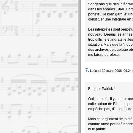
Songeons que des intégrale
dans les années 1960. Comme
portefeuille bien garni et u
constituer une intégrale en 
Les interprètes sont perpétu
nouveau. Depuis les années
trop difficile et ingrate, et
situation. Mais que la "nou
des archives de quelque ob
me laisse perplexe.
7.
Le lundi 10 mars 2008, 09:24
Bonjour Patrick !
Oui, bien sûr, il y a des ex
culte autour de Biber et, po
empêche pas, d'ailleurs, de 
Mais cet argument de la médi
comme arme pour défendre le 
ni le public.