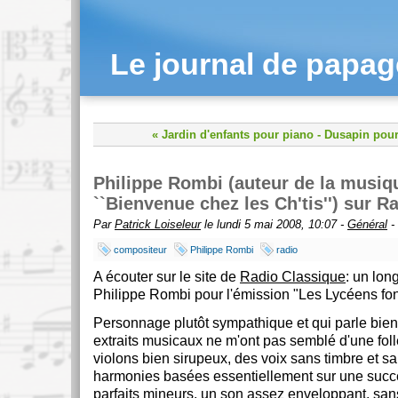
Le journal de papa
« Jardin d'enfants pour piano
-
Dusapin pour
Philippe Rombi (auteur de la musiq
``Bienvenue chez les Ch'tis'') sur R
Par
Patrick Loiseleur
le lundi 5 mai 2008, 10:07 -
Général
-
compositeur
Philippe Rombi
radio
A écouter sur le site de
Radio Classique
: un lon
Philippe Rombi pour l'émission "Les Lycéens fon
Personnage plutôt sympathique et qui parle bien
extraits musicaux ne m'ont pas semblé d'une folle
violons bien sirupeux, des voix sans timbre et s
harmonies basées essentiellement sur une succ
parfaits mineurs, un son assez enveloppant, san