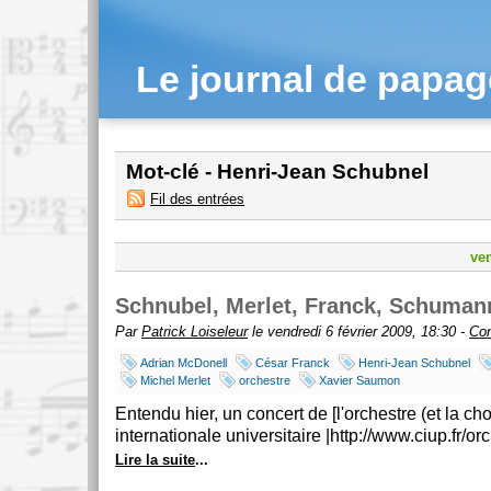
Le journal de papa
Mot-clé - Henri-Jean Schubnel
Fil des entrées
ven
Schnubel, Merlet, Franck, Schumann
Par
Patrick Loiseleur
le vendredi 6 février 2009, 18:30 -
Con
Adrian McDonell
César Franck
Henri-Jean Schubnel
Michel Merlet
orchestre
Xavier Saumon
Entendu hier, un concert de [l'orchestre (et la cho
internationale universitaire |http://www.ciup.fr/orc
Lire la suite
...