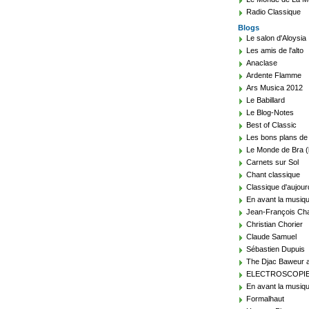
Radio Classique
Blogs
Le salon d'Aloysia
Les amis de l'alto
Anaclase
Ardente Flamme
Ars Musica 2012
Le Babillard
Le Blog-Notes
Best of Classic
Les bons plans de
Le Monde de Bra (
Carnets sur Sol
Chant classique
Classique d'aujour
En avant la musiq
Jean-François Cha
Christian Chorier
Claude Samuel
Sébastien Dupuis
The Djac Baweur a
ELECTROSCOPI
En avant la musiqu
Formalhaut