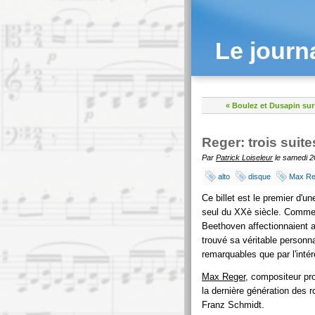
Le journ
« Boulez et Dusapin su
Reger: trois suite
Par
Patrick Loiseleur
le samedi 2
alto
disque
Max Re
Ce billet est le premier d'un
seul du XXè siècle. Comme 
Beethoven affectionnaient a 
trouvé sa véritable personna
remarquables que par l'inté
Max Reger
, compositeur pro
la dernière génération des 
Franz Schmidt.