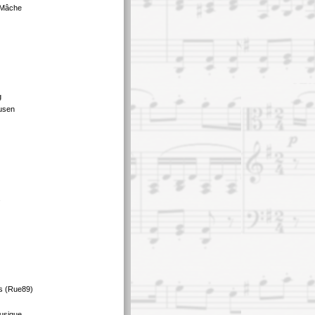
 Mâche
g
usen
s
s (Rue89)
usique