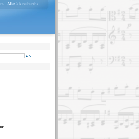
enu
|
Aller à la recherche
que