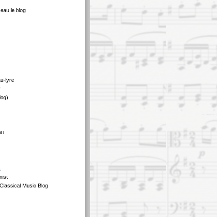
eau le blog
au-lyre
r
log)
ou
s
nist
Classical Music Blog