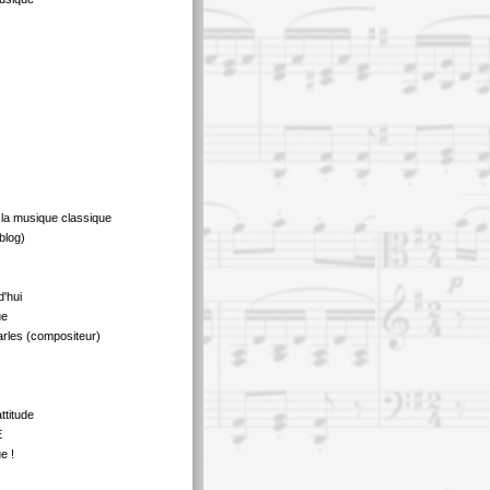
 la musique classique
blog)
d'hui
ue
rles (compositeur)
ttitude
E
e !