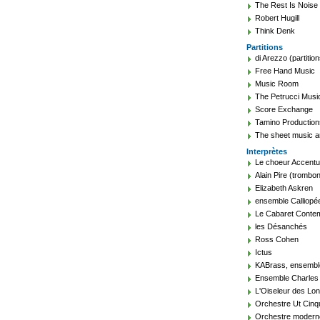
The Rest Is Noise
Robert Hugill
Think Denk
Partitions
di Arezzo (partition
Free Hand Music
Music Room
The Petrucci Music
Score Exchange
Tamino Production
The sheet music a
Interprètes
Le choeur Accent
Alain Pire (trombon
Elizabeth Askren
ensemble Calliopé
Le Cabaret Conte
les Désanchés
Ross Cohen
Ictus
KABrass, ensembl
Ensemble Charles 
L'Oiseleur des Lo
Orchestre Ut Cin
Orchestre modern