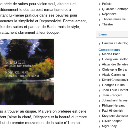
e série de suites pour violon seul, alto seul et
Poésie
Quai des Contrepo
délibérément le dos au post-romantisme et à
Répertoire
ourtant lui-même pratiqué dans ses oeuvres pour
Théorie musicale
 oeuvres la simplicité et l'expressivité. Formellement,
Théâtre
le des suites et partitas de Bach, mais le style,
rattachent clairement à leur époque.
Liens
L'auteur ce de blo
Compositeurs
Nicolas Bacri
Ludwig van Beeth
Alexandre Benéte
Christophe Bertra
Alexis Cartonnet
Dimitri Chostakovi
Georges Crumb
Jean-Louis Floren
Jean Françaix
Johnathan Harvey
Philippe Hersant
Paul Hindemith
es à trouver au disque. Ma version préférée est celle
Krzysztof Jancza
t j'aime la clarté, l'élégance et la beauté du timbre.
Olivier Kaspar
but du premier mouvement de la suite n°1 en sol
Nigel Keay