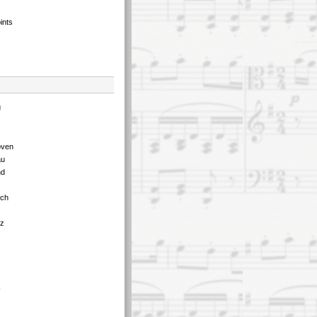
ints
g
oven
au
nd
tch
tz
k