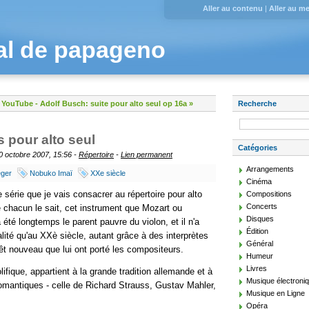
Aller au contenu
|
Aller au m
al de papageno
r YouTube
-
Adolf Busch: suite pour alto seul op 16a »
Recherche
s pour alto seul
Catégories
0 octobre 2007, 15:56 -
Répertoire
-
Lien permanent
Arrangements
ger
Nobuko Imaï
XXe siècle
Cinéma
e série que je vais consacrer au répertoire pour alto
Compositions
Concerts
chacun le sait, cet instrument que Mozart ou
Disques
été longtemps le parent pauvre du violon, et il n'a
Édition
lité qu'au XXè siècle, autant grâce à des interprètes
Général
rêt nouveau que lui ont porté les compositeurs.
Humeur
Livres
lifique, appartient à la grande tradition allemande et à
Musique électroni
romantiques - celle de Richard Strauss, Gustav Mahler,
Musique en Ligne
Opéra