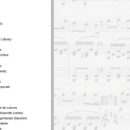
s)
 Library
s
rchive
us
iste)
e
mporain
e de cuivres
Koechlin (vents)
ngchamps (baryton)
quième
e