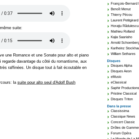
François-Bernard
Benoît Menut
Thierry Pécou
Laurent Petitgirard
Horaţiu Rădulescu
e même suite:
Mathieu Rolland
Kajia Saariaho
Arnold Schoenber
Karlheinz Stockha
William Sethares
ve une Romance et une Sonate pour alto et piano
i regarde davantage du côté du romantisme, aux
Disques
Disques Alpha
rès raffinées. Un disque tout à fait écoutable en
Disques Aeon
eMusic
rcours: la
suite pour alto seul d'Adolf Bush
eClassical
Saphir Production
Pristine Classical
Disques Triton
Dans la presse
Classissima
Classique News
Concert Classic
Drôles de Gamme
Forum Opéra
Le Monde de La M