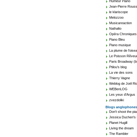
Humeur Piano
Jean-Pierre Rouss
le klariscope
Melozzoo
Musicareaction
Nathalto
Opéra Chroniques
Piano Bleu
Piano musique
La plume de l'oise
Le Poisson Rêveu
Paris Broadway (b
Ptilou's blog
La vie des sons
Thierry Vagne
Weblog de Joël Ri
WEBenLOG
Les yeux d'Argus
zvezdoliki
Blogs anglophone
Don't shoot the pia
Jessica Duchen's 
Planet Hugill
Living the dream
The Rambler