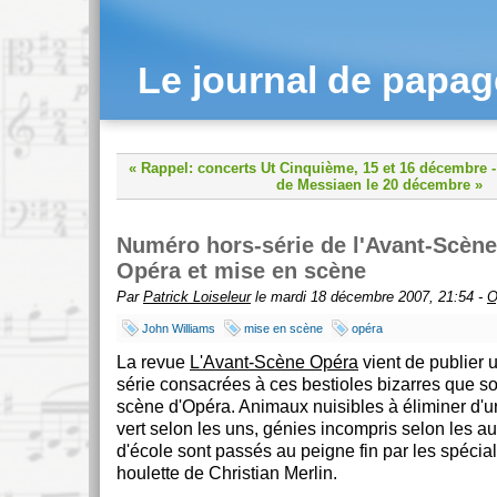
Le journal de papa
« Rappel: concerts Ut Cinquième, 15 et 16 décembre
-
de Messiaen le 20 décembre »
Numéro hors-série de l'Avant-Scèn
Opéra et mise en scène
Par
Patrick Loiseleur
le mardi 18 décembre 2007, 21:54 -
O
John Williams
mise en scène
opéra
La revue
L'Avant-Scène Opéra
vient de publier 
série consacrées à ces bestioles bizarres que so
scène d'Opéra. Animaux nuisibles à éliminer d
vert selon les uns, génies incompris selon les aut
d'école sont passés au peigne fin par les spécial
houlette de Christian Merlin.