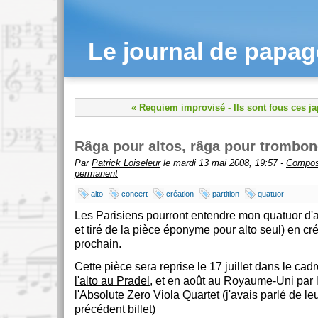
Le journal de papa
« Requiem improvisé
-
Ils sont fous ces j
Râga pour altos, râga pour trombo
Par
Patrick Loiseleur
le mardi 13 mai 2008, 19:57 -
Compos
permanent
alto
concert
création
partition
quatuor
Les Parisiens pourront entendre mon quatuor d'al
et tiré de la pièce éponyme pour alto seul) en cré
prochain.
Cette pièce sera reprise le 17 juillet dans le cad
l'alto au Pradel
, et en août au Royaume-Uni par 
l'
Absolute Zero Viola Quartet
(j'avais parlé de l
précédent billet
)