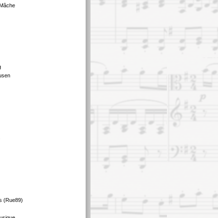
 Mâche
g
usen
s
s (Rue89)
usique