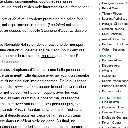
 tendues, dissonnantes, douloureuses assez
François-Bernard
 et une conduite des voix intermédiaire qui fait penser
Benoît Menut
.
Thierry Pécou
mour et de rêve
. Les deux premières mélodies font
Laurent Petitgirard
Horaţiu Rădulescu
celle qui termine le concert (
Le Galop)
est une
Mathieu Rolland
no, au-dessus de laquelle Stéphane d'Oustrac déploie
Kajia Saariaho
.
Arnold Schoenber
de
, un délicat pastiche de musique
Reynaldo Hahn
Karlheinz Stockha
William Sethares
ne citation du célèbre aria de Bach (pour ceux qui
re, on peut la trouver sur
Youtube
chantée par P.
Disques
Disques Alpha
 de bonheur.
Disques Aeon
prètes: Stéphanie d'Oustrac a une belle présence en
eMusic
a certainement). Elle dispose avec sa voix d'un superbe
eClassical
et d'une précision impressionantes. De la puissance,
Saphir Production
Pristine Classical
aussi des
pianissimos
à couper le souffle. Une diction
Disques Triton
e mot ce qui n'est pas si fréquent avec les voix
vice d'un sens dramatique consommé, qui raconte
Dans la presse
Classissima
histoire avec son rythme, ses personnages, ses
Classique News
pianiste Pascal Jourdan, si la fantaisie n'est sans
Concert Classic
té, il déroule sous les pieds de la mezzo un tapis
Drôles de Gamme
pe dans un délicat voile de gaze. Au final, ne
Forum Opéra
istes nous ont offert un magnifique récital, comme on
Le Monde de La M