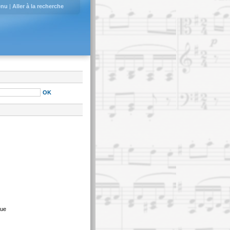
enu
|
Aller à la recherche
que