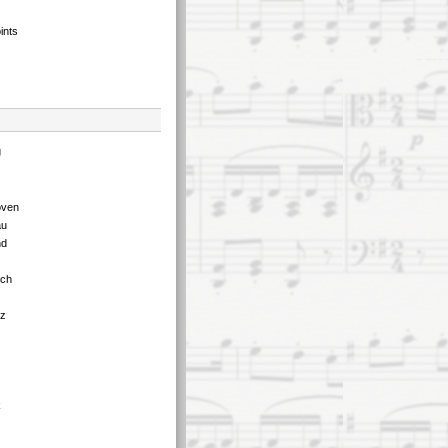
ints
g
oven
au
nd
tch
tz
k