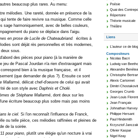
'autres beaucoup plus rares. Au menu:
Poésie
Quai des Contrepo
atre mélodies. Une rareté, donnée en présence de la
Répertoire
r qui tente de faire revivre sa musique. Comme celle
Théorie musicale
très sage harmoniquement, avec de belles couleurs,
Théâtre
mpagnement du piano se déplace dans l'aigu.
Liens
mes en prose de Lucile de Chateaubriand.
écrites à
lodies sont déjàt rès personnelles et très modernes,
L'auteur ce de blo
r deux sous.
Compositeurs
d'abord des pièces pour piano (à la manière de
Nicolas Bacri
Le jeu de Pascal Jourdan n'a rien d'extravagant mais
Ludwig van Beeth
 correspond bien à la musique française, et il
Alexandre Benéte
Christophe Bertra
usement (que demander de plus ?). Ensuite ce sont
Alexis Cartonnet
e Mallarmé
, délicat chef-d'oeuvre de celui qui avait
Dimitri Chostakovi
urité de son style avec
Daphnis et Cholé.
Georges Crumb
oèmes de Stéphane
Mallarmé
, dont deux sur les
Jean-Louis Floren
'une écriture beaucoup plus sobre mais pas moins
Jean Françaix
Johnathan Harvey
ans le ciel.
Si l'on reconnaît l'influence de Franck,
Philippe Hersant
Paul Hindemith
e ou telle pièce, ces mélodies raffinées et pleines de
Krzysztof Jancza
de de la soirée.
Olivier Kaspar
11 pour piano
, plutôt une élégie qu'un nocture à vrai
Nigel Keay