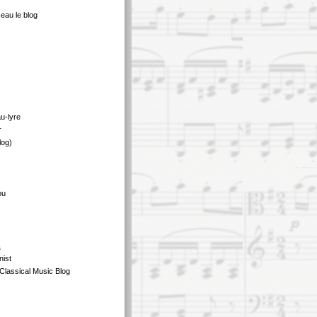
eau le blog
au-lyre
r
log)
ou
s
nist
Classical Music Blog