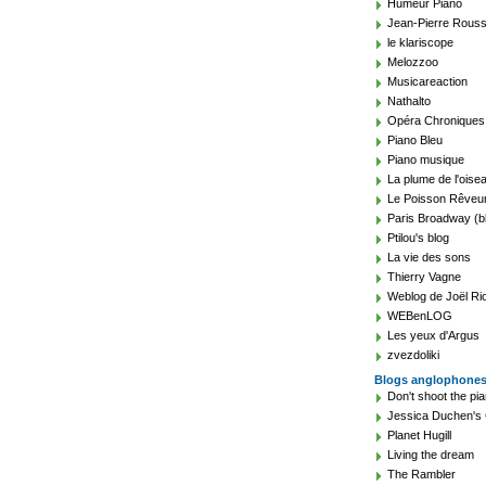
Humeur Piano
Jean-Pierre Rouss
le klariscope
Melozzoo
Musicareaction
Nathalto
Opéra Chroniques
Piano Bleu
Piano musique
La plume de l'oise
Le Poisson Rêveu
Paris Broadway (b
Ptilou's blog
La vie des sons
Thierry Vagne
Weblog de Joël Ri
WEBenLOG
Les yeux d'Argus
zvezdoliki
Blogs anglophone
Don't shoot the pia
Jessica Duchen's 
Planet Hugill
Living the dream
The Rambler