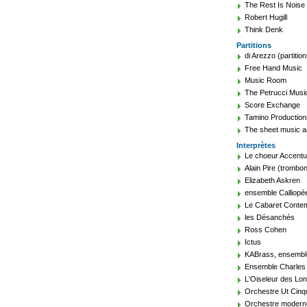
The Rest Is Noise
Robert Hugill
Think Denk
Partitions
di Arezzo (partition
Free Hand Music
Music Room
The Petrucci Music
Score Exchange
Tamino Production
The sheet music a
Interprètes
Le choeur Accent
Alain Pire (trombon
Elizabeth Askren
ensemble Calliopé
Le Cabaret Conte
les Désanchés
Ross Cohen
Ictus
KABrass, ensembl
Ensemble Charles 
L'Oiseleur des Lo
Orchestre Ut Cin
Orchestre modern