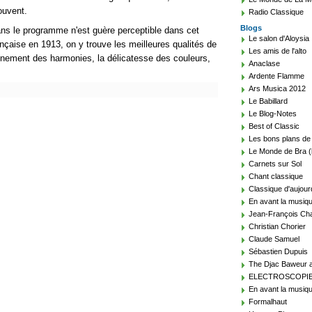
ouvent.
Radio Classique
Blogs
s le programme n'est guère perceptible dans cet
Le salon d'Aloysia
ançaise en 1913, on y trouve les meilleures qualités de
Les amis de l'alto
finement des harmonies, la délicatesse des couleurs,
Anaclase
Ardente Flamme
Ars Musica 2012
Le Babillard
Le Blog-Notes
Best of Classic
Les bons plans de
Le Monde de Bra (
Carnets sur Sol
Chant classique
Classique d'aujour
En avant la musiq
Jean-François Cha
Christian Chorier
Claude Samuel
Sébastien Dupuis
The Djac Baweur a
ELECTROSCOPI
En avant la musiqu
Formalhaut