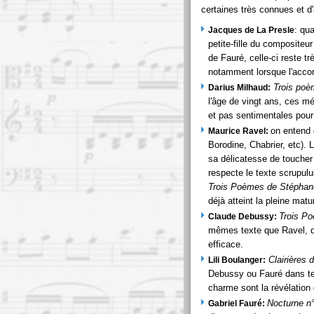
certaines très connues et d
: qu
Jacques de La Presle
petite-fille du compositeu
de Fauré, celle-ci reste 
notamment lorsque l'acco
Trois poè
Darius Milhaud:
l'âge de vingt ans, ces mé
et pas sentimentales pou
on entend 
Maurice Ravel:
Borodine, Chabrier, etc). 
sa délicatesse de toucher
respecte le texte scrupul
Trois Poèmes de Stéphan
déjà atteint la pleine mat
Trois P
Claude Debussy:
mêmes texte que Ravel, d
efficace.
Clairières d
Lili Boulanger:
Debussy ou Fauré dans tell
charme sont la révélation 
Nocturne n°
Gabriel Fauré: