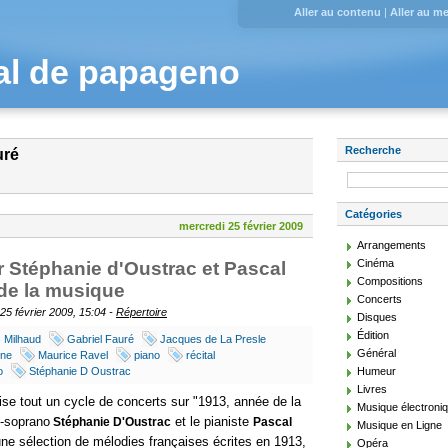
Aller au contenu
|
Aller au m
al de papageno
Recherche
uré
Catégories
mercredi 25 février 2009
Arrangements
Cinéma
r Stéphanie d'Oustrac et Pascal
Compositions
 de la musique
Concerts
25 février 2009, 15:04 -
Répertoire
Disques
Édition
 Milhaud
Gabriel Fauré
Jacques de La Presle
Général
rne
Maurice Ravel
piano
récital
o
Stéphanie D Oustrac
Humeur
Livres
ise tout un cycle de concerts sur "1913, année de la
Musique électroni
o-soprano
et le pianiste
Stéphanie D'Oustrac
Pascal
Musique en Ligne
e sélection de mélodies françaises écrites en 1913,
Opéra