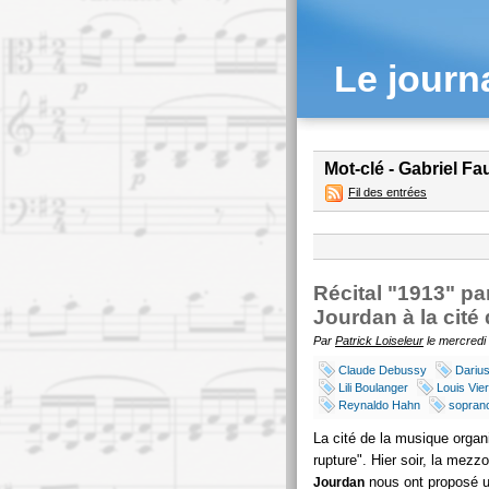
Le journ
Mot-clé - Gabriel Fa
Fil des entrées
Récital "1913" pa
Jourdan à la cité
Par
Patrick Loiseleur
le mercredi 
Claude Debussy
Darius
Lili Boulanger
Louis Vie
Reynaldo Hahn
sopran
La cité de la musique organ
rupture". Hier soir, la mezz
nous ont proposé un
Jourdan