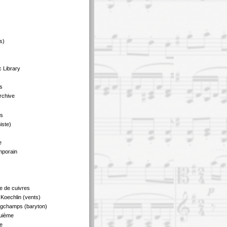
s)
 Library
s
rchive
us
iste)
e
mporain
e de cuivres
Koechlin (vents)
ngchamps (baryton)
quième
e