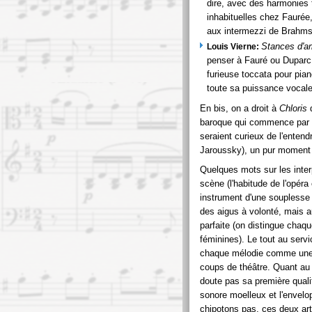
dire, avec des harmonies
inhabituelles chez Faurée,
aux intermezzi de Brahms
Stances d'a
Louis Vierne:
penser à Fauré ou Duparc, 
furieuse toccata pour pia
toute sa puissance vocale
En bis, on a droit à
Chloris
baroque qui commence par u
seraient curieux de l'entend
Jaroussky), un pur moment
Quelques mots sur les inter
scène (l'habitude de l'opér
instrument d'une souplesse 
des aigus à volonté, mais 
parfaite (on distingue chaqu
féminines). Le tout au ser
chaque mélodie comme une 
coups de théâtre. Quant au 
doute pas sa première quali
sonore moelleux et l'envelop
chipotons pas, ces deux art