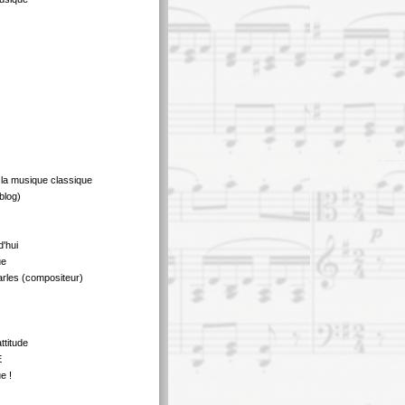
 la musique classique
blog)
d'hui
ue
rles (compositeur)
ttitude
E
e !