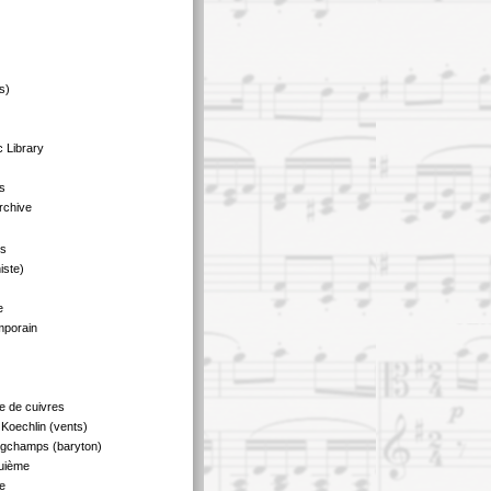
s)
 Library
s
rchive
us
iste)
e
mporain
e de cuivres
Koechlin (vents)
ngchamps (baryton)
quième
e