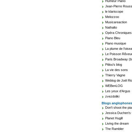
Humeur Piano
Jean-Pierre Rouss
le klariscope
Melozzoo
Musicareaction
Nathalto
Opéra Chroniques
Piano Bleu
Piano musique
La plume de l'oise
Le Poisson Rêveu
Paris Broadway (b
Ptilou's blog
La vie des sons
Thierry Vagne
Weblog de Joël Ri
WEBenLOG
Les yeux d'Argus
zvezdoliki
Blogs anglophone
Don't shoot the pia
Jessica Duchen's 
Planet Hugill
Living the dream
The Rambler