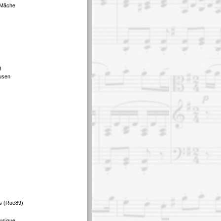
 Mâche
g
usen
s
s (Rue89)
usique