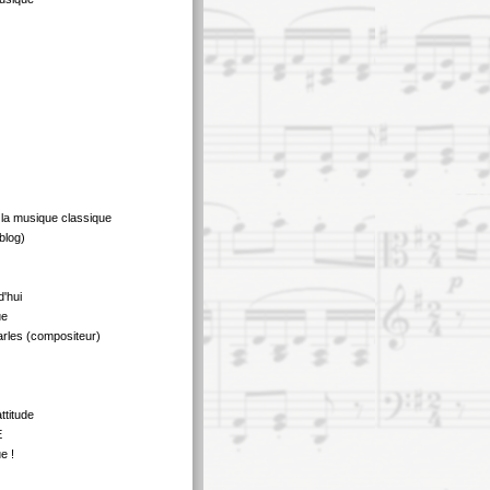
 la musique classique
blog)
d'hui
ue
rles (compositeur)
ttitude
E
e !