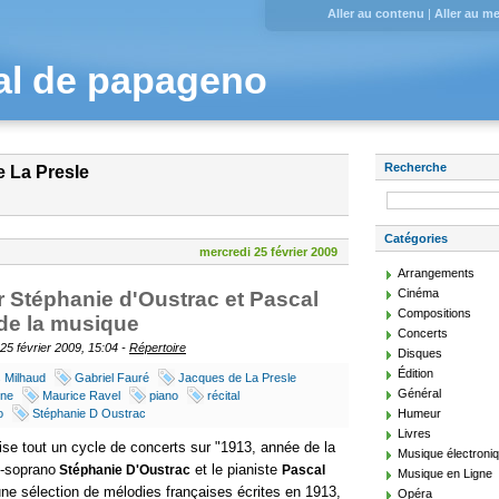
Aller au contenu
|
Aller au m
al de papageno
Recherche
e La Presle
Catégories
mercredi 25 février 2009
Arrangements
Cinéma
r Stéphanie d'Oustrac et Pascal
Compositions
 de la musique
Concerts
25 février 2009, 15:04 -
Répertoire
Disques
Édition
 Milhaud
Gabriel Fauré
Jacques de La Presle
Général
rne
Maurice Ravel
piano
récital
o
Stéphanie D Oustrac
Humeur
Livres
ise tout un cycle de concerts sur "1913, année de la
Musique électroni
o-soprano
et le pianiste
Stéphanie D'Oustrac
Pascal
Musique en Ligne
e sélection de mélodies françaises écrites en 1913,
Opéra