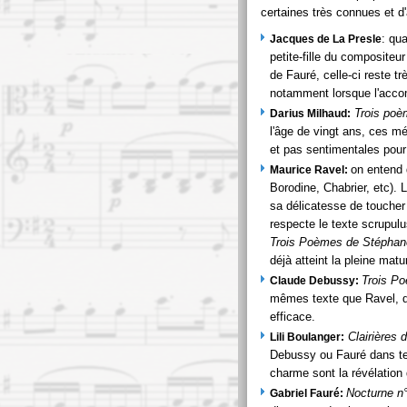
certaines très connues et d
: qu
Jacques de La Presle
petite-fille du compositeu
de Fauré, celle-ci reste 
notamment lorsque l'acco
Trois poè
Darius Milhaud:
l'âge de vingt ans, ces mé
et pas sentimentales pou
on entend 
Maurice Ravel:
Borodine, Chabrier, etc). 
sa délicatesse de toucher
respecte le texte scrupul
Trois Poèmes de Stéphan
déjà atteint la pleine mat
Trois P
Claude Debussy:
mêmes texte que Ravel, d
efficace.
Clairières d
Lili Boulanger:
Debussy ou Fauré dans tell
charme sont la révélation 
Nocturne n°
Gabriel Fauré: