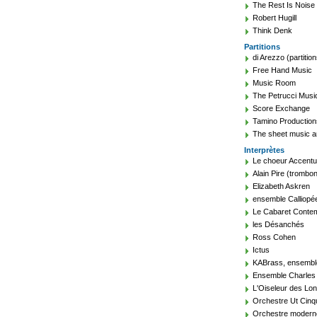
The Rest Is Noise
Robert Hugill
Think Denk
Partitions
di Arezzo (partition
Free Hand Music
Music Room
The Petrucci Music
Score Exchange
Tamino Production
The sheet music a
Interprètes
Le choeur Accent
Alain Pire (trombon
Elizabeth Askren
ensemble Calliopé
Le Cabaret Conte
les Désanchés
Ross Cohen
Ictus
KABrass, ensembl
Ensemble Charles 
L'Oiseleur des Lo
Orchestre Ut Cin
Orchestre modern