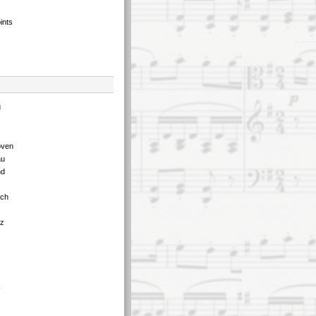
ints
g
oven
au
nd
tch
tz
k