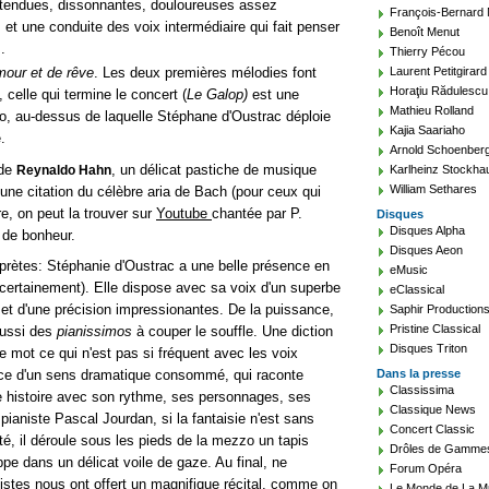
 tendues, dissonnantes, douloureuses assez
François-Bernard
 et une conduite des voix intermédiaire qui fait penser
Benoît Menut
.
Thierry Pécou
mour et de rêve
. Les deux premières mélodies font
Laurent Petitgirard
Horaţiu Rădulescu
celle qui termine le concert (
Le Galop)
est une
Mathieu Rolland
no, au-dessus de laquelle Stéphane d'Oustrac déploie
Kajia Saariaho
.
Arnold Schoenber
de
, un délicat pastiche de musique
Reynaldo Hahn
Karlheinz Stockha
William Sethares
ne citation du célèbre aria de Bach (pour ceux qui
re, on peut la trouver sur
Youtube
chantée par P.
Disques
Disques Alpha
 de bonheur.
Disques Aeon
prètes: Stéphanie d'Oustrac a une belle présence en
eMusic
a certainement). Elle dispose avec sa voix d'un superbe
eClassical
et d'une précision impressionantes. De la puissance,
Saphir Production
Pristine Classical
aussi des
pianissimos
à couper le souffle. Une diction
Disques Triton
e mot ce qui n'est pas si fréquent avec les voix
vice d'un sens dramatique consommé, qui raconte
Dans la presse
Classissima
histoire avec son rythme, ses personnages, ses
Classique News
pianiste Pascal Jourdan, si la fantaisie n'est sans
Concert Classic
té, il déroule sous les pieds de la mezzo un tapis
Drôles de Gamme
pe dans un délicat voile de gaze. Au final, ne
Forum Opéra
istes nous ont offert un magnifique récital, comme on
Le Monde de La M