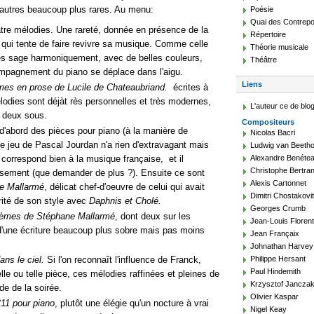
'autres beaucoup plus rares. Au menu:
Poésie
Quai des Contrepo
atre mélodies. Une rareté, donnée en présence de la
Répertoire
r qui tente de faire revivre sa musique. Comme celle
Théorie musicale
très sage harmoniquement, avec de belles couleurs,
Théâtre
mpagnement du piano se déplace dans l'aigu.
Liens
mes en prose de Lucile de Chateaubriand.
écrites à
lodies sont déjàt rès personnelles et très modernes,
L'auteur ce de blo
r deux sous.
Compositeurs
d'abord des pièces pour piano (à la manière de
Nicolas Bacri
Le jeu de Pascal Jourdan n'a rien d'extravagant mais
Ludwig van Beeth
 correspond bien à la musique française, et il
Alexandre Benéte
Christophe Bertra
usement (que demander de plus ?). Ensuite ce sont
Alexis Cartonnet
e Mallarmé
, délicat chef-d'oeuvre de celui qui avait
Dimitri Chostakovi
urité de son style avec
Daphnis et Cholé.
Georges Crumb
oèmes de Stéphane
Mallarmé
, dont deux sur les
Jean-Louis Floren
'une écriture beaucoup plus sobre mais pas moins
Jean Françaix
Johnathan Harvey
ans le ciel.
Si l'on reconnaît l'influence de Franck,
Philippe Hersant
Paul Hindemith
e ou telle pièce, ces mélodies raffinées et pleines de
Krzysztof Jancza
de de la soirée.
Olivier Kaspar
11 pour piano
, plutôt une élégie qu'un nocture à vrai
Nigel Keay