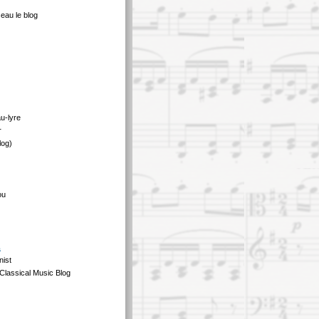
eau le blog
au-lyre
r
log)
ou
s
nist
Classical Music Blog