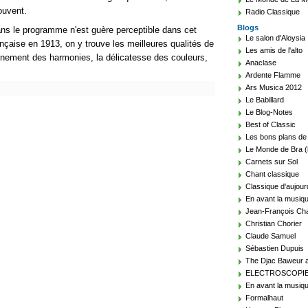
ouvent.
Radio Classique
Blogs
s le programme n'est guère perceptible dans cet
Le salon d'Aloysia
ançaise en 1913, on y trouve les meilleures qualités de
Les amis de l'alto
finement des harmonies, la délicatesse des couleurs,
Anaclase
Ardente Flamme
Ars Musica 2012
Le Babillard
Le Blog-Notes
Best of Classic
Les bons plans de
Le Monde de Bra (
Carnets sur Sol
Chant classique
Classique d'aujour
En avant la musiq
Jean-François Cha
Christian Chorier
Claude Samuel
Sébastien Dupuis
The Djac Baweur a
ELECTROSCOPI
En avant la musiqu
Formalhaut