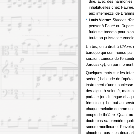
dire, avec des harmonies
inhabituelles chez Faurée,
aux intermezzi de Brahms
Stances d'a
Louis Vierne:
penser à Fauré ou Duparc, 
furieuse toccata pour pia
toute sa puissance vocale
En bis, on a droit à
Chloris
baroque qui commence par u
seraient curieux de l'entend
Jaroussky), un pur moment
Quelques mots sur les inter
scène (l'habitude de l'opér
instrument d'une souplesse 
des aigus à volonté, mais 
parfaite (on distingue chaqu
féminines). Le tout au ser
chaque mélodie comme une 
coups de théâtre. Quant au 
doute pas sa première quali
sonore moelleux et l'envelop
chipotons pas, ces deux art