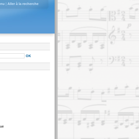
enu
|
Aller à la recherche
que