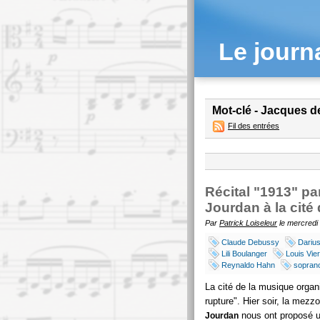
Le journ
Mot-clé - Jacques d
Fil des entrées
Récital "1913" pa
Jourdan à la cité
Par
Patrick Loiseleur
le mercredi 
Claude Debussy
Darius
Lili Boulanger
Louis Vie
Reynaldo Hahn
sopran
La cité de la musique organ
rupture". Hier soir, la mezz
nous ont proposé un
Jourdan