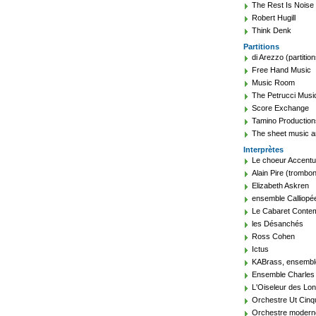
The Rest Is Noise
Robert Hugill
Think Denk
Partitions
di Arezzo (partition
Free Hand Music
Music Room
The Petrucci Music
Score Exchange
Tamino Production
The sheet music a
Interprètes
Le choeur Accent
Alain Pire (trombon
Elizabeth Askren
ensemble Calliopé
Le Cabaret Conte
les Désanchés
Ross Cohen
Ictus
KABrass, ensembl
Ensemble Charles 
L'Oiseleur des Lo
Orchestre Ut Cin
Orchestre modern