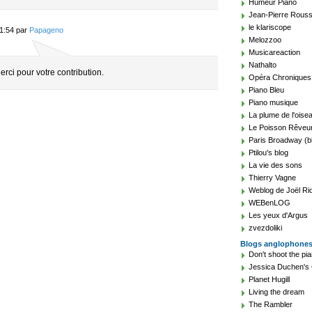
Humeur Piano
Jean-Pierre Rouss
le klariscope
11:54 par
Papageno
Melozzoo
Musicareaction
Nathalto
erci pour votre contribution.
Opéra Chroniques
Piano Bleu
Piano musique
La plume de l'oise
Le Poisson Rêveu
Paris Broadway (b
Ptilou's blog
La vie des sons
Thierry Vagne
Weblog de Joël Ri
WEBenLOG
Les yeux d'Argus
zvezdoliki
Blogs anglophone
Don't shoot the pia
Jessica Duchen's 
Planet Hugill
Living the dream
The Rambler