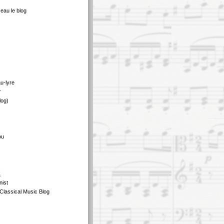
eau le blog
au-lyre
r
log)
ou
s
nist
Classical Music Blog