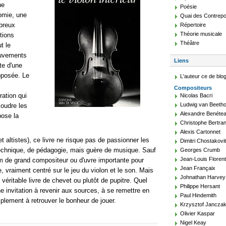
ne
Poésie
omie, une
Quai des Contrepo
breux
Répertoire
Théorie musicale
tions
Théâtre
ut le
ouvements
Liens
te d'une
opposée. Le
L'auteur ce de blo
Compositeurs
ration qui
Nicolas Bacri
Ludwig van Beeth
soudre les
Alexandre Benéte
pose la
Christophe Bertra
Alexis Cartonnet
t altistes), ce livre ne risque pas de passionner les
Dimitri Chostakovi
technique, de pédagogie, mais guère de musique. Sauf
Georges Crumb
Jean-Louis Floren
 de grand compositeur ou d'uvre importante pour
Jean Françaix
re, vraiment centré sur le jeu du violon et le son. Mais
Johnathan Harvey
 véritable livre de chevet ou plutôt de pupitre. Quel
Philippe Hersant
ne invitation à revenir aux sources, à se remettre en
Paul Hindemith
mplement à retrouver le bonheur de jouer.
Krzysztof Jancza
Olivier Kaspar
Nigel Keay