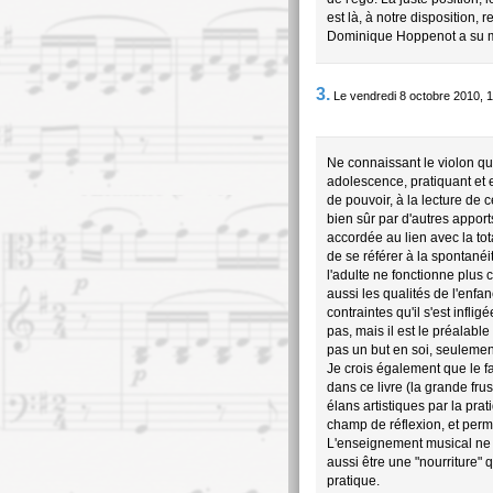
est là, à notre disposition, re
Dominique Hoppenot a su mag
3.
Le vendredi 8 octobre 2010, 1
Ne connaissant le violon 
adolescence, pratiquant et
de pouvoir, à la lecture de
bien sûr par d'autres apports
accordée au lien avec la tota
de se référer à la spontanéit
l'adulte ne fonctionne plus 
aussi les qualités de l'enfan
contraintes qu'il s'est inflig
pas, mais il est le préalabl
pas un but en soi, seulemen
Je crois également que le fa
dans ce livre (la grande frus
élans artistiques par la pr
champ de réflexion, et perme
L'enseignement musical ne do
aussi être une "nourriture" 
pratique.