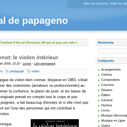
Aller au contenu
|
Aller au m
al de papageno
Festival d'Aix en Provence: 60 ans et pas une ride »
Recherche
t: le violon intérieur
Catégories
juin 2008, 23:20 -
Livres
-
Lien permanent
Arrangements
vre
pédagogie
violon
Cinéma
gue du violon bien connue, disparue en 1983, s'était
Compositions
Concerts
érer des violonistes (amateurs ou professionnels) au
Disques
nner la confiance, le plaisir de jouer, et les bases de
Édition
originale prenait en compte tout le corps et pas
Général
poignets, a fait beaucoup d'émules et si elle n'est pas
Humeur
t est l'une des personnes qui ont contribué à
Livres
iolon.
Musique électroni
Musique en Ligne
minique
Opéra