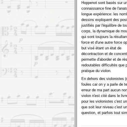
Hoppenot sont basés sur u
connaissance fine de l'anat
longue expérience: les nom
dessins expliquent des posi
justifiés par l'équilibre de to
corps, la dynamique de m
qui sont toujours la résultan
force et d'une autre force 
but visé étant un état de
décontraction et de concent
permette d'aborder et de ré
redoutables difficultés que 
pratique du violon.
En dehors des violonistes (e
foules car on y a parle de 
erreur de ma part aucun nom
violon n'est cité dans le liv
pour les violonistes c'est un
que soit leur niveau c'est u
question, et parfois tout si