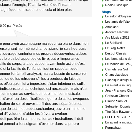
staurer l'énergie, l'élan, la vitalité de l'instant.
Radio Classique
nifiquement traduire tout cela et bien plus.
Blogs
Le salon d'Aloysia
Les amis de l'alto
0:20 par Protée
Anaclase
Ardente Flamme
Ars Musica 2012
Le Babillard
que pour avoir accompagné ma soeur au piano dans mon
Le Blog-Notes
 enseignant moi-même chant et piano, je suis heureuse
 cet ouvrage, conforter mes propres découvertes, aidées
Best of Classic
 : le plus bel apport de ce livre, outre l'importance
Les bons plans de
lité du corps, à la perception avant toute action, c'est
Le Monde de Bra (
é et la facilité de l'enfance, tout en rappelant que
Carnets sur Sol
comme l'enfant (il analyse), mais a besoin de conserver
Chant classique
ce, ou de les retrouver s'il les a perdues du fait des
Classique d'aujour
ées et/ou qu'on lui a imposées. L'élan intérieur ne suffit
En avant la musiq
e indispensable. La technique est nécessaire, mais n'est
Jean-François Cha
t un moyen au service de notre intention musicale.
Christian Chorier
it d'avoir eu des difficultés du genre de celles évoquées
Claude Samuel
tration de se retrouver, au fil des ans, séparé de ses
Sébastien Dupuis
atique de techniques desséchantes), ouvre un immense
The Djac Baweur a
t d'évoluer et d'aider les élèves à évoluer.
ELECTROSCOPI
it pas être la compensation aux frustrations, il doit
En avant la musiqu
qui permet à l'enseignant d'évoluer dans sa propre
Formalhaut