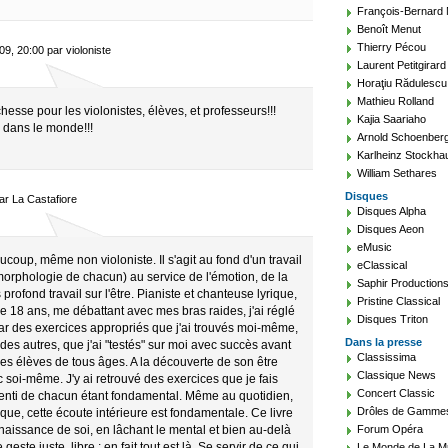
François-Bernard
Benoît Menut
Thierry Pécou
, 20:00 par violoniste
Laurent Petitgirard
Horaţiu Rădulescu
Mathieu Rolland
chesse pour les violonistes, élèves, et professeurs!!!
Kajia Saariaho
 dans le monde!!!
Arnold Schoenber
Karlheinz Stockha
William Sethares
Disques
par La Castafiore
Disques Alpha
Disques Aeon
eMusic
ucoup, même non violoniste. Il s'agit au fond d'un travail
eClassical
 morphologie de chacun) au service de l'émotion, de la
Saphir Production
profond travail sur l'être. Pianiste et chanteuse lyrique,
Pristine Classical
e 18 ans, me débattant avec mes bras raides, j'ai réglé
Disques Triton
ar des exercices appropriés que j'ai trouvés moi-même,
Dans la presse
 des autres, que j'ai "testés" sur moi avec succès avant
Classissima
es élèves de tous âges. A la découverte de son être
Classique News
ec soi-même. J'y ai retrouvé des exercices que je fais
Concert Classic
senti de chacun étant fondamental. Même au quotidien,
Drôles de Gamme
e, cette écoute intérieure est fondamentale. Ce livre
naissance de soi, en lâchant le mental et bien au-delà
Forum Opéra
 geste juste, libre ; en fait tout est là. Se servir de ce qui
Le Monde de La M