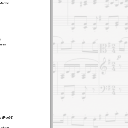
 Mâche
g
usen
s
s (Rue89)
usique