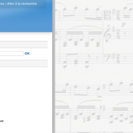
enu
|
Aller à la recherche
que