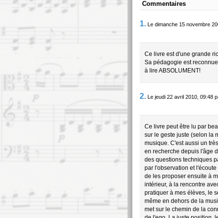
Commentaires
1.
Le dimanche 15 novembre 2009
Ce livre est d'une grande ri
Sa pédagogie est reconnue
à lire ABSOLUMENT!
2.
Le jeudi 22 avril 2010, 09:48 
Ce livre peut être lu par bea
sur le geste juste (selon la
musique. C'est aussi un très 
en recherche depuis l'âge d
des questions techniques p
par l'observation et l'écoute
de les proposer ensuite à m
intérieur, à la rencontre av
pratiquer à mes élèves, le 
même en dehors de la musiqu
met sur le chemin de la con
de l'ego. La juste position, le