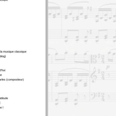
 la musique classique
blog)
d'hui
ue
rles (compositeur)
ttitude
E
e !