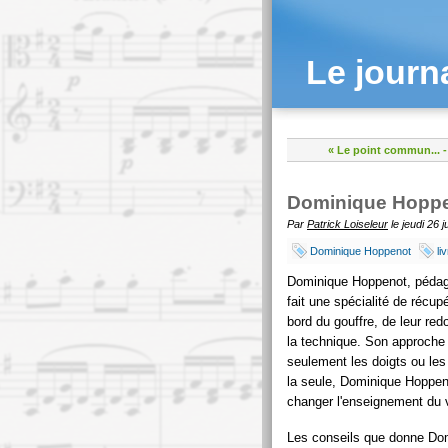
Le journ
« Le point commun...
-
Dominique Hoppeno
Par
Patrick Loiseleur
le jeudi 26 
Dominique Hoppenot
li
Dominique Hoppenot, pédago
fait une spécialité de récup
bord du gouffre, de leur redo
la technique. Son approche 
seulement les doigts ou les 
la seule, Dominique Hoppeno
changer l'enseignement du v
Les conseils que donne Do