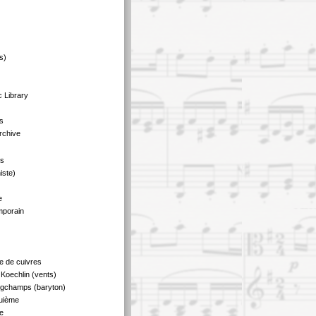
s)
 Library
s
rchive
us
iste)
e
mporain
e de cuivres
Koechlin (vents)
ngchamps (baryton)
quième
e