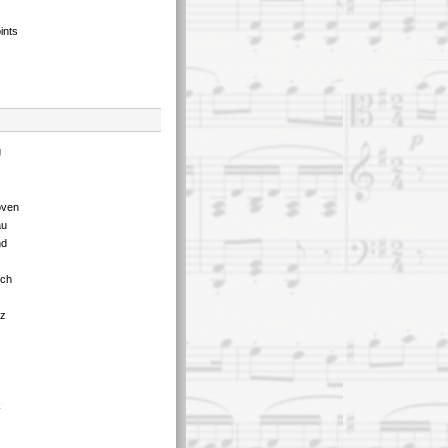
ints
g
oven
au
nd
tch
tz
k