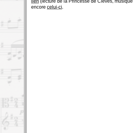
lien
(lecture de la Princesse de Clèves, musique 
encore
celui-ci
.