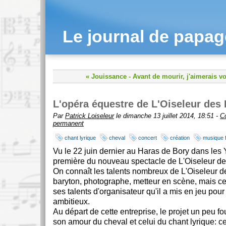
Le journal de papa
« Jouissance
-
Avant de mourir, j'aimerais vo
L'opéra équestre de L'Oiseleur de
Par
Patrick Loiseleur
le dimanche 13 juillet 2014, 18:51 -
C
permanent
chant lyrique
cheval
concert
création
musique 
Vu le 22 juin dernier au Haras de Bory dans les Y
première du nouveau spectacle de L'Oiseleur 
On connaît les talents nombreux de L'Oiseleur
baryton, photographe, metteur en scène, mais c
ses talents d'organisateur qu'il a mis en jeu pour 
ambitieux.
Au départ de cette entreprise, le projet un peu f
son amour du cheval et celui du chant lyrique: 