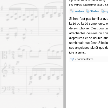
Par
Patrick Loiseleur
le jeudi 24 
analyse
Sibelius
s
Si l'on n'est pas familier a
la 2è ou la 5è symphonie, 
4è symphonie. C'est pourtan
attachantes oeuvres du com
d'épreuves et de doutes sur 
semblerait que Jean Sibelius
ses angoisses plutôt que de
Lire la suite
...
2 commentaires