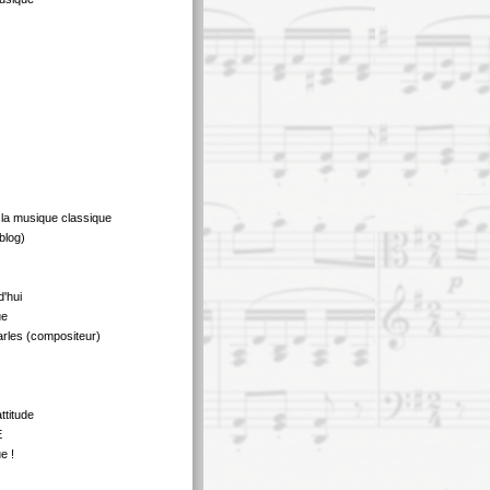
 la musique classique
blog)
d'hui
ue
rles (compositeur)
ttitude
E
e !