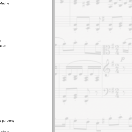
 Mâche
g
usen
s
s (Rue89)
usique