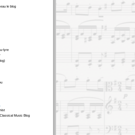
eau le blog
au-lyre
r
log)
ou
s
nist
Classical Music Blog