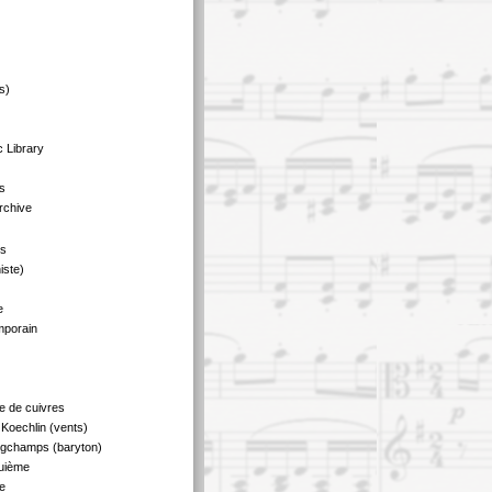
s)
 Library
s
rchive
us
iste)
e
mporain
e de cuivres
Koechlin (vents)
ngchamps (baryton)
quième
e