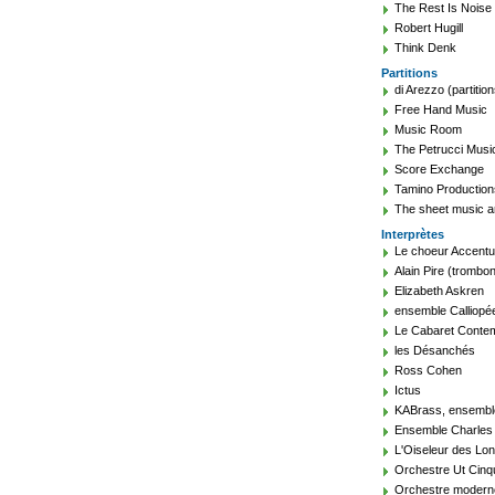
The Rest Is Noise
Robert Hugill
Think Denk
Partitions
di Arezzo (partition
Free Hand Music
Music Room
The Petrucci Music
Score Exchange
Tamino Production
The sheet music a
Interprètes
Le choeur Accent
Alain Pire (trombon
Elizabeth Askren
ensemble Calliopé
Le Cabaret Conte
les Désanchés
Ross Cohen
Ictus
KABrass, ensembl
Ensemble Charles 
L'Oiseleur des Lo
Orchestre Ut Cin
Orchestre modern