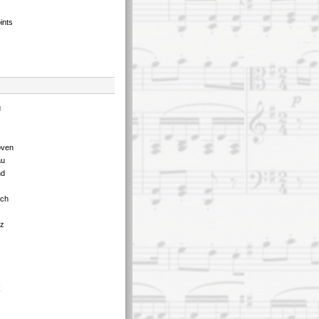
ints
g
oven
au
nd
tch
tz
k