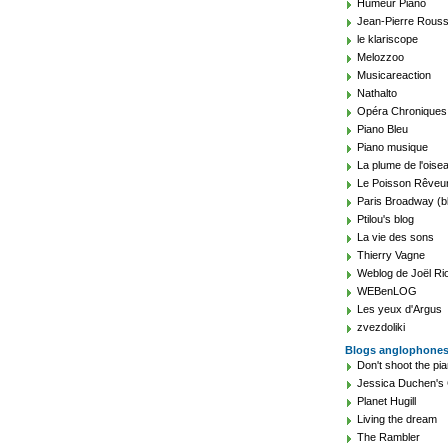
Humeur Piano
Jean-Pierre Rouss
le klariscope
Melozzoo
Musicareaction
Nathalto
Opéra Chroniques
Piano Bleu
Piano musique
La plume de l'oise
Le Poisson Rêveu
Paris Broadway (b
Ptilou's blog
La vie des sons
Thierry Vagne
Weblog de Joël Ri
WEBenLOG
Les yeux d'Argus
zvezdoliki
Blogs anglophone
Don't shoot the pia
Jessica Duchen's 
Planet Hugill
Living the dream
The Rambler