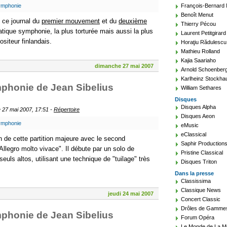
ymphonie
François-Bernard
Benoît Menut
 ce journal du
premier mouvement
et du
deuxième
Thierry Pécou
tique symphonie, la plus torturée mais aussi la plus
Laurent Petitgirard
siteur finlandais.
Horaţiu Rădulescu
Mathieu Rolland
Kajia Saariaho
dimanche 27 mai 2007
Arnold Schoenber
Karlheinz Stockha
phonie de Jean Sibelius
William Sethares
Disques
Disques Alpha
 27 mai 2007, 17:51 -
Répertoire
Disques Aeon
ymphonie
eMusic
eClassical
n de cette partition majeure avec le second
Saphir Production
llegro molto vivace". Il débute par un solo de
Pristine Classical
uls altos, utilisant une technique de "tuilage" très
Disques Triton
Dans la presse
Classissima
Classique News
jeudi 24 mai 2007
Concert Classic
Drôles de Gamme
phonie de Jean Sibelius
Forum Opéra
Le Monde de La M