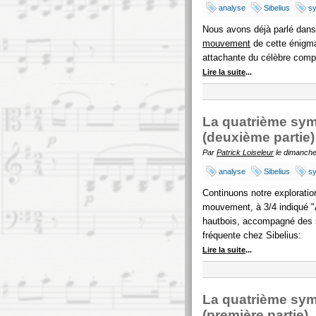
analyse
Sibelius
s
Nous avons déjà parlé dans
mouvement
de cette énigma
attachante du célèbre compo
Lire la suite
...
La quatrième sym
(deuxième partie)
Par
Patrick Loiseleur
le dimanche
analyse
Sibelius
s
Continuons notre exploratio
mouvement, à 3/4 indiqué "A
hautbois, accompagné des se
fréquente chez Sibelius:
Lire la suite
...
La quatrième sym
(première partie)