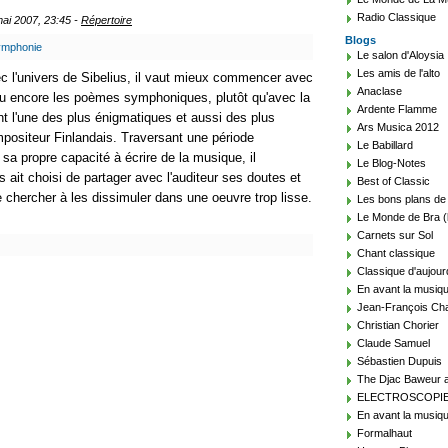
Radio Classique
mai 2007, 23:45 -
Répertoire
Blogs
ymphonie
Le salon d'Aloysia
Les amis de l'alto
vec l'univers de Sibelius, il vaut mieux commencer avec
Anaclase
ou encore les poèmes symphoniques, plutôt qu'avec la
Ardente Flamme
t l'une des plus énigmatiques et aussi des plus
Ars Musica 2012
positeur Finlandais. Traversant une période
Le Babillard
sa propre capacité à écrire de la musique, il
Le Blog-Notes
 ait choisi de partager avec l'auditeur ses doutes et
Best of Classic
 chercher à les dissimuler dans une oeuvre trop lisse.
Les bons plans de
Le Monde de Bra (
Carnets sur Sol
Chant classique
Classique d'aujour
En avant la musiq
Jean-François Cha
Christian Chorier
Claude Samuel
Sébastien Dupuis
The Djac Baweur a
ELECTROSCOPI
En avant la musiqu
Formalhaut