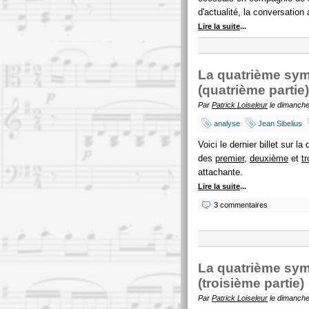
d'actualité, la conversatio
Lire la suite
...
La quatrième sym
(quatrième partie)
Par
Patrick Loiseleur
le dimanche
analyse
Jean Sibelius
Voici le dernier billet sur 
des
premier
,
deuxième
et
t
attachante.
Lire la suite
...
3 commentaires
La quatrième sym
(troisième partie)
Par
Patrick Loiseleur
le dimanche 