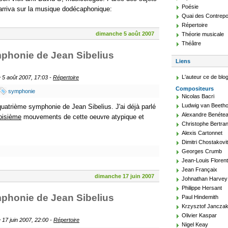
Poésie
n arriva sur la musique dodécaphonique:
Quai des Contrepo
Répertoire
dimanche 5 août 2007
Théorie musicale
Théâtre
phonie de Jean Sibelius
Liens
L'auteur ce de blo
 5 août 2007, 17:03 -
Répertoire
Compositeurs
symphonie
Nicolas Bacri
Ludwig van Beeth
la quatrième symphonie de Jean Sibelius. J'ai déjà parlé
Alexandre Benéte
roisième
mouvements de cette oeuvre atypique et
Christophe Bertra
Alexis Cartonnet
Dimitri Chostakovi
Georges Crumb
Jean-Louis Floren
Jean Françaix
dimanche 17 juin 2007
Johnathan Harvey
Philippe Hersant
phonie de Jean Sibelius
Paul Hindemith
Krzysztof Jancza
Olivier Kaspar
17 juin 2007, 22:00 -
Répertoire
Nigel Keay