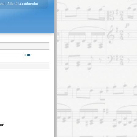
enu
|
Aller à la recherche
que