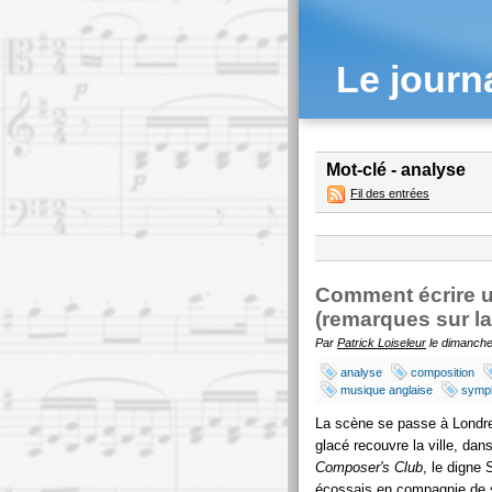
Le journ
Mot-clé - analyse
Fil des entrées
Comment écrire u
(remarques sur l
Par
Patrick Loiseleur
le dimanche 
analyse
composition
musique anglaise
symp
La scène se passe à Londre
glacé recouvre la ville, dan
Composer's Club
, le digne 
écossais en compagnie de s