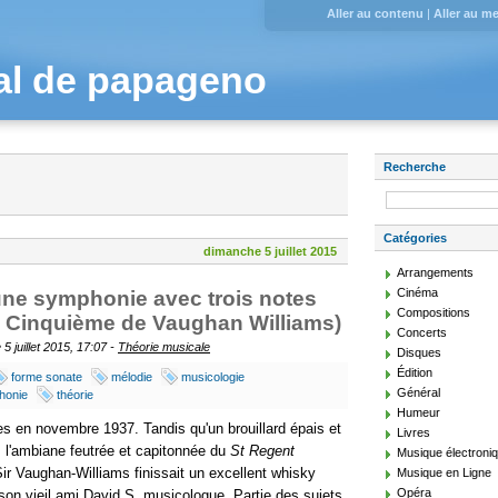
Aller au contenu
|
Aller au m
al de papageno
Recherche
Catégories
dimanche 5 juillet 2015
Arrangements
Cinéma
ne symphonie avec trois notes
Compositions
a Cinquième de Vaughan Williams)
Concerts
5 juillet 2015, 17:07 -
Théorie musicale
Disques
Édition
forme sonate
mélodie
musicologie
Général
honie
théorie
Humeur
s en novembre 1937. Tandis qu'un brouillard épais et
Livres
s l'ambiane feutrée et capitonnée du
St Regent
Musique électroni
Sir Vaughan-Williams finissait un excellent whisky
Musique en Ligne
Opéra
on vieil ami David S, musicologue. Partie des sujets