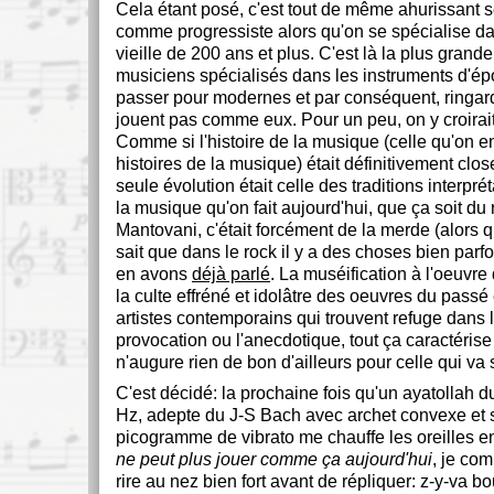
Cela étant posé, c'est tout de même ahurissant s
comme progressiste alors qu'on se spécialise d
vieille de 200 ans et plus. C'est là la plus grand
musiciens spécialisés dans les instruments d'ép
passer pour modernes et par conséquent, ringar
jouent pas comme eux. Pour un peu, on y croirait,
Comme si l'histoire de la musique (celle qu'on 
histoires de la musique) était définitivement clo
seule évolution était celle des traditions interpr
la musique qu'on fait aujourd'hui, que ça soit du
Mantovani, c'était forcément de la merde (alors 
sait que dans le rock il y a des choses bien parf
en avons
déjà parlé
. La muséification à l'oeuvre 
la culte effréné et idolâtre des oeuvres du passé 
artistes contemporains qui trouvent refuge dans l
provocation ou l'anecdotique, tout ça caractéris
n'augure rien de bon d'ailleurs pour celle qui va 
C'est décidé: la prochaine fois qu'un ayatollah 
Hz, adepte du J-S Bach avec archet convexe et 
picogramme de vibrato me chauffe les oreilles e
ne peut plus jouer comme ça aujourd'hui
, je co
rire au nez bien fort avant de répliquer: z-y-va bo