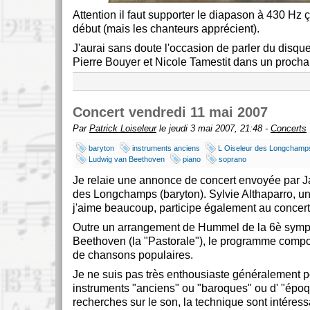
Attention il faut supporter le diapason à 430 Hz ç
début (mais les chanteurs apprécient).
J'aurai sans doute l'occasion de parler du disq
Pierre Bouyer et Nicole Tamestit dans un prochain
Concert vendredi 11 mai 2007
Par
Patrick Loiseleur
le jeudi 3 mai 2007, 21:48 -
Concerts
baryton
instruments anciens
L Oiseleur des Longchamp
Ludwig van Beethoven
piano
soprano
Je relaie une annonce de concert envoyée par J
des Longchamps (baryton). Sylvie Althaparro, 
j'aime beaucoup, participe également au concert
Outre un arrangement de Hummel de la 6è sym
Beethoven (la "Pastorale"), le programme compo
de chansons populaires.
Je ne suis pas très enthousiaste généralement p
instruments "anciens" ou "baroques" ou d' "époq
recherches sur le son, la technique sont intéres