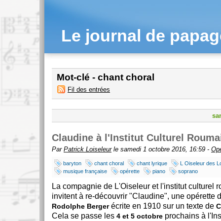
Le journal de papa
Mot-clé - chant choral
Fil des entrées
sa
Claudine à l'Institut Culturel Rouma
Par
Patrick Loiseleur
le samedi 1 octobre 2016, 16:59 -
Op
baryton
chant choral
chant lyrique
L Oiseleur des 
musique française
opérette
piano
soprano
La compagnie de L'Oiseleur et l'institut culturel
invitent à re-découvrir "Claudine", une opérette 
écrite en 1910 sur un texte de
Rodolphe Berger
C
Cela se passe les
prochains à l'Ins
4 et 5 octobre