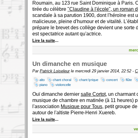
Roumain, au 123 rue Saint Dominique à Paris. Ce
tirée du célèbre
"Claudine à l'école", un roman d
scandale à sa parution 1900, dont l'héroïne est
malicieuse, pleine d'humour et de vitalité. L'étab
prépare le brevet des collège devient une sorte d
est spectatrice autant qu'actrice.
Lire la suite
...
merc
Un dimanche en musique
Par
Patrick Loiseleur
le mercredi 29 janvier 2014, 22:52 -
C
alto
chant choral
chant lyrique
concert
flûte
piano
violoncelle
Ouï dimanche dernier
salle Cortot
, un charmant 
musique de chambre en matinée (à 11 heures) p
l'association
Musique pour Tous
, petit groupe d
autour de l'altiste Pierre-Henri Xuereb.
Lire la suite
...
ve