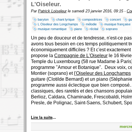
L'Oiseleur.
Par
Patrick Loiseleur
le samedi 23 janvier 2016, 09:15 -
Co
baryton
chant lyrique
compositrices
concert
gu
L Oiseleur des Longchamps
mélodie
musique française
musique romantique
piano
récital
soprano
Un peu de douceur et de tendresse, n'est-ce pas
avons tous besoin en ces temps politiquement tr
économiquement difficiles ? Et c'est exactement
propose la
Compagnie de L'Oiseleur
le 16 févri
Temple du Luxembourg (58 rue Madame à Paris
programme "Amour et Botanique". Deux voix, ce
Montier (soprano) et
l'Oiseleur des Longchamps
guitare (Clotilde Bernard) et un piano (Stéphan
programme aussi éclectique que bien composé.
classiques, des raretés et des chansons populair
Berlioz, Caldara, Chaminade, Frescobaldi, Hol
Presle, de Polignac, Saint-Saens, Schubert, Spo
Lire la suite
...
mercre