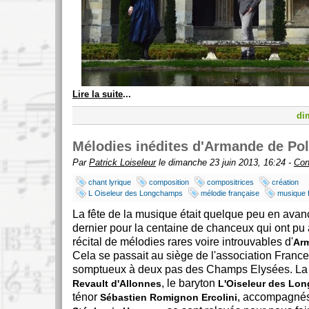
Lire la suite
...
di
Mélodies inédites d'Armande de Po
Par
Patrick Loiseleur
le dimanche 23 juin 2013, 16:24 -
Con
chant lyrique
composition
compositrices
création
L Oiseleur des Longchamps
mélodie française
musique 
La fête de la musique était quelque peu en avan
dernier pour la centaine de chanceux qui ont pu 
récital de mélodies rares voire introuvables d'
Ar
Cela se passait au siège de l'association Franc
somptueux à deux pas des Champs Elysées. L
, le baryton
Revault d'Allonnes
L'Oiseleur des Lo
ténor
, accompagnés
Sébastien Romignon Ercolini