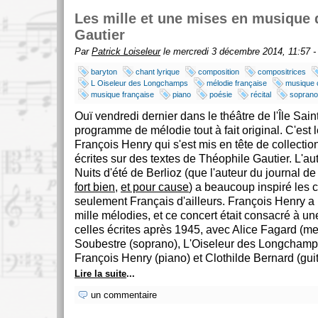
Les mille et une mises en musique 
Gautier
Par
Patrick Loiseleur
le mercredi 3 décembre 2014, 11:57 
baryton
chant lyrique
composition
compositrices
L Oiseleur des Longchamps
mélodie française
musique 
musique française
piano
poésie
récital
soprano
Ouï vendredi dernier dans le théâtre de l'Île Sain
programme de mélodie tout à fait original. C'est l
François Henry qui s'est mis en tête de collecti
écrites sur des textes de Théophile Gautier. L'au
Nuits d'été de Berlioz (que l'auteur du journal
fort bien
,
et pour cause
) a beaucoup inspiré les 
seulement Français d'ailleurs. François Henry a
mille mélodies, et ce concert était consacré à un
celles écrites après 1945, avec Alice Fagard (m
Soubestre (soprano), L'Oiseleur des Longchamps
François Henry (piano) et Clothilde Bernard (guit
Lire la suite
...
un commentaire