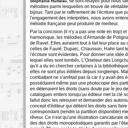
, se sont relayés pour nous fa
Stéphanie Humeau
mélodies parmi lesquelles on trouve de véritables
bijoux. Tant par le raffinement de l'écriture que pa
l'engagement des interprètes, nous avons enten
mélodie française peut produire de meilleur.
Par la concision (il n'y a pas une note en trop) et
harmonique, les mélodies d'Armande de Poligna
de Ravel. Elles auraient tout à fait leur place au
celles de Fauré, Duparc, Chausson, Hahn tant le
l'écriture sont évidentes. Pour donner une idée d
lequel elles sont tombés, L'Oiseleur des Longc
qu'il a du en chercher certaines à la bibliothéqu
elles ne sont plus éditées depuis longtemps. Mai
combattant ne s'arrêtait pas là car il y avait des é
possédaient même pas une photocopie des partit
en détenaient les droits (sans doute par le jeu d
catalogues entiers lorsqu'uu éditeur met la clé sou
fallut donc les retrouver et demander des autoris
concept d'éditeur qui détient les droits sans faire 
correspondant (rendre la partition disponible) m
rêveur. Ce n'est qu'une illustration caricaturale 
des des droits monopolistiques garantis par l'éta