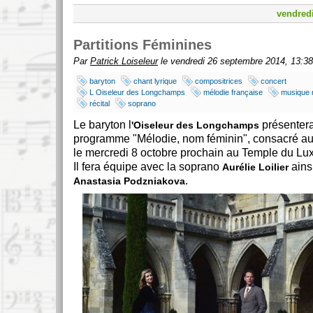
vendred
Partitions Féminines
Par
Patrick Loiseleur
le vendredi 26 septembre 2014, 13:38
baryton
chant lyrique
compositrices
concert
L Oiseleur des Longchamps
mélodie française
musique 
récital
soprano
Le baryton l
présenter
'Oiseleur des Longchamps
programme "Mélodie, nom féminin", consacré au
le mercredi 8 octobre prochain au Temple du Lu
Il fera équipe avec la soprano
ainsi
Aurélie Loilier
.
Anastasia Podzniakova