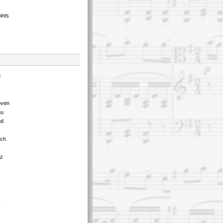
ints
g
oven
au
nd
tch
tz
k