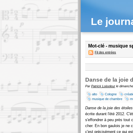
Le journ
Mot-clé - musique s
Fil des entrées
Danse de la joie 
Par
Patrick Loiseleur
le dimanche
alto
Cologne
créat
musique de chambre
m
Danse de la joie des étoiles
écrite durant l'été 2012. C'é
s'effondrer à peu près tout 
cher. En bon gaulois je ne c
c'est précisément ce qui es