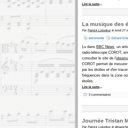
Lire la suite
...
La musique des é
Par
Patrick Loiseleur
le lundi 27 
astronomie
Gérard Gri
Lu dans
BBC News
, un arti
radio-télescope COROT, env
consulter le site de l'
observa
COROT permet de mesurer l
par les étoiles et d'en trace
fréquences dans la zone où n
étoiles.
Lire la suite
...
3 commentaires
Journée Tristan 
Par
Patrick Loiseleur
le dimanche