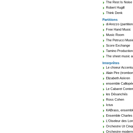
The Rest Is Noise
Robert Hugill
Think Denk
Partitions
di Arezzo (partition
Free Hand Music
Music Room
The Petrucci Music
Score Exchange
Tamino Production
The sheet music a
Interprètes
Le choeur Accent
Alain Pire (trombon
Elizabeth Askren
ensemble Calliopé
Le Cabaret Conte
les Désanchés
Ross Cohen
Ictus
KABrass, ensembl
Ensemble Charles 
L'Oiseleur des Lo
Orchestre Ut Cin
Orchestre modern