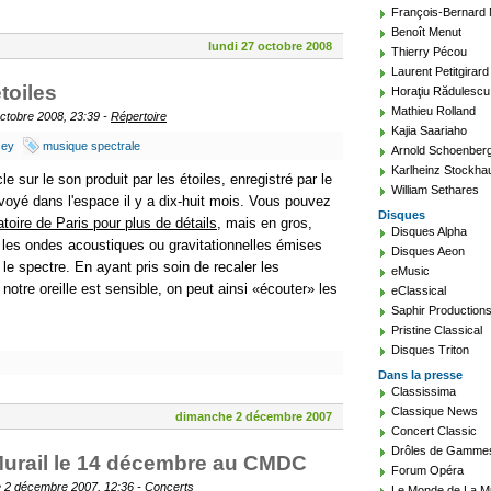
François-Bernard
Benoît Menut
lundi 27 octobre 2008
Thierry Pécou
Laurent Petitgirard
toiles
Horaţiu Rădulescu
Mathieu Rolland
octobre 2008, 23:39 -
Répertoire
Kajia Saariaho
sey
musique spectrale
Arnold Schoenber
Karlheinz Stockha
cle sur le son produit par les étoiles, enregistré par le
William Sethares
oyé dans l'espace il y a dix-huit mois. Vous pouvez
Disques
toire de Paris pour plus de détails
, mais en gros,
Disques Alpha
es ondes acoustiques ou gravitationnelles émises
Disques Aeon
r le spectre. En ayant pris soin de recaler les
eMusic
otre oreille est sensible, on peut ainsi
écouter
les
eClassical
Saphir Production
Pristine Classical
Disques Triton
Dans la presse
Classissima
Classique News
dimanche 2 décembre 2007
Concert Classic
Drôles de Gamme
Murail le 14 décembre au CMDC
Forum Opéra
 2 décembre 2007, 12:36 -
Concerts
Le Monde de La M