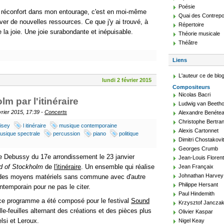
Poésie
u réconfort dans mon entourage, c'est en moi-même
Quai des Contrepo
uver de nouvelles ressources. Ce que j'y ai trouvé, à
Répertoire
la joie. Une joie surabondante et inépuisable.
Théorie musicale
Théâtre
Liens
L'auteur ce de blo
lundi 2 février 2015
Compositeurs
Nicolas Bacri
m par l'itinéraire
Ludwig van Beeth
évrier 2015, 17:39 -
Concerts
Alexandre Benéte
Christophe Bertra
isey
l itinéraire
musique contemporaine
Alexis Cartonnet
usique spectrale
percussion
piano
politique
Dimitri Chostakovi
Georges Crumb
e Debussy du 17e arrondissement le 23 janvier
Jean-Louis Floren
 of Stockholm
de
l'itinéraire
. Un ensemble qui réalise
Jean Françaix
Johnathan Harvey
c des moyens matériels sans commune avec d'autre
Philippe Hersant
ntemporain pour ne pas le citer.
Paul Hindemith
ce programme a été composé pour le festival
Sound
Krzysztof Jancza
-feuilles alternant des créations et des pièces plus
Olivier Kaspar
elsi et Leroux.
Nigel Keay