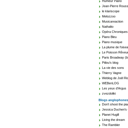
Humeur Piano
Jean-Pierre Rouss
le klariscope
Melozzoo
Musicareaction
Nathalto
Opéra Chroniques
Piano Bleu
Piano musique
La plume de l'oise
Le Poisson Rêveu
Paris Broadway (b
Ptilou's blog
La vie des sons
Thierry Vagne
Weblog de Joël Ri
WEBenLOG
Les yeux d'Argus
zvezdoliki
Blogs anglophone
Don't shoot the pia
Jessica Duchen's 
Planet Hugill
Living the dream
The Rambler