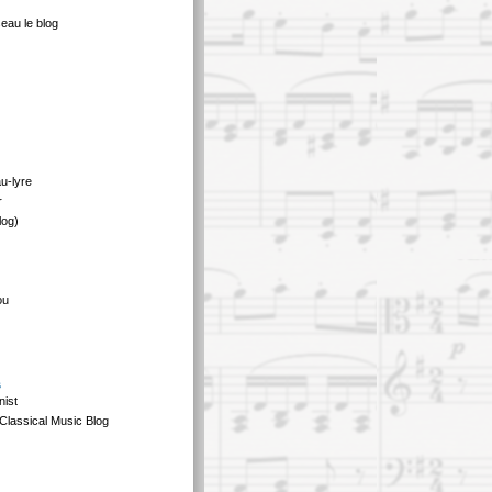
eau le blog
au-lyre
r
log)
ou
s
nist
Classical Music Blog