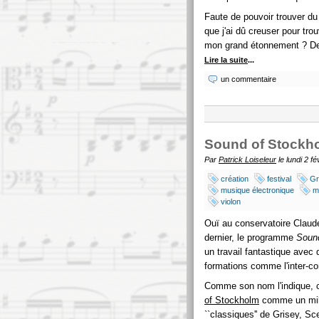
Faute de pouvoir trouver d
que j'ai dû creuser pour tro
mon grand étonnement ? De 
Lire la suite
...
un commentaire
Sound of Stockhol
Par
Patrick Loiseleur
le lundi 2 f
création
festival
Gr
musique électronique
m
violon
Ouï au conservatoire Claud
dernier, le programme
Sound
un travail fantastique ave
formations comme l'inter-co
Comme son nom l'indique, 
of Stockholm
comme un mille
``classiques'' de Grisey, Sc