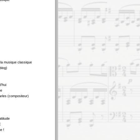
 la musique classique
blog)
d'hui
ue
rles (compositeur)
ttitude
E
e !