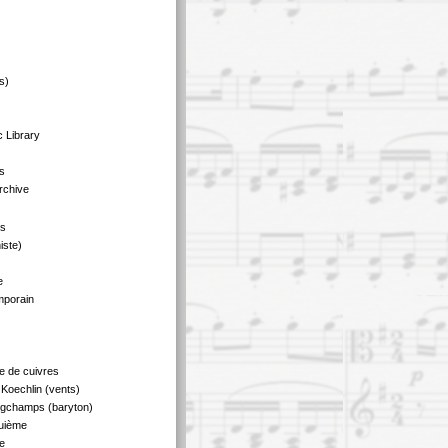
s)
 Library
s
rchive
us
iste)
e
mporain
e de cuivres
Koechlin (vents)
ngchamps (baryton)
quième
e