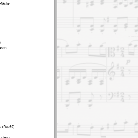
 Mâche
g
usen
s
s (Rue89)
usique