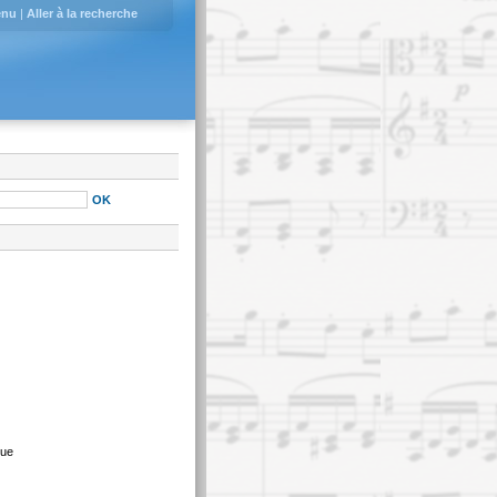
enu
|
Aller à la recherche
que