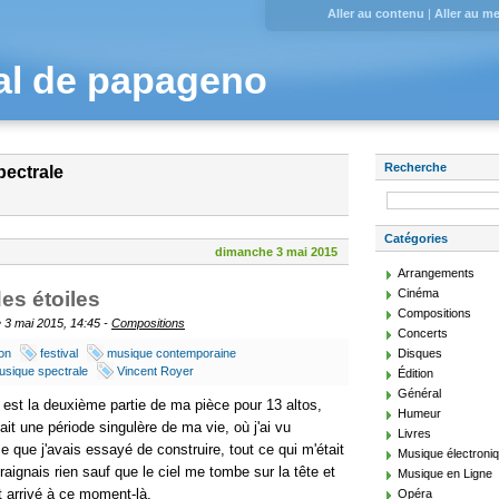
Aller au contenu
|
Aller au m
al de papageno
Recherche
pectrale
Catégories
dimanche 3 mai 2015
Arrangements
Cinéma
des étoiles
Compositions
 3 mai 2015, 14:45 -
Compositions
Concerts
ion
festival
musique contemporaine
Disques
usique spectrale
Vincent Royer
Édition
Général
est la deuxième partie de ma pièce pour 13 altos,
Humeur
tait une période singulère de ma vie, où j'ai vu
Livres
ce que j'avais essayé de construire, tout ce qui m'était
Musique électroni
raignais rien sauf que le ciel me tombe sur la tête et
Musique en Ligne
t arrivé à ce moment-là.
Opéra