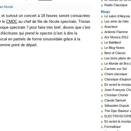
Radio Classique
tan Murail
Blogs
s
et surtout un concert à 18 heures seront consacrées
Le salon d'Aloysia
r le
CMDC
au chef de file de l'école spectrale, Tristan
Les amis de l'alto
Anaclase
ique spectrale ? pour faire très bref, disons que c'est
Ardente Flamme
écritures qui prend le spectre (c'est à dire la
Ars Musica 2012
cal en partiels de forme sinusoïdale grâce à la
Le Babillard
comme point de départ.
Le Blog-Notes
Best of Classic
Les bons plans de
Le Monde de Bra (
Carnets sur Sol
Chant classique
Classique d'aujour
En avant la musiq
Jean-François Cha
Christian Chorier
Claude Samuel
Sébastien Dupuis
The Djac Baweur a
ELECTROSCOPI
En avant la musiqu
Formalhaut