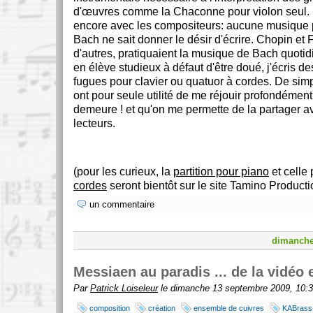
d'œuvres comme la Chaconne pour violon seul. El
encore avec les compositeurs: aucune musique p
Bach ne sait donner le désir d'écrire. Chopin et 
d'autres, pratiquaient la musique de Bach quoti
en élève studieux à défaut d'être doué, j'écris de
fugues pour clavier ou quatuor à cordes. De simp
ont pour seule utilité de me réjouir profondémen
demeure ! et qu'on me permette de la partager a
lecteurs.
(pour les curieux, la
partition pour piano
et celle
cordes
seront bientôt sur le site Tamino Producti
un commentaire
dimanche
Messiaen au paradis ... de la vidéo 
Par
Patrick Loiseleur
le dimanche 13 septembre 2009, 10:
composition
création
ensemble de cuivres
KABrass