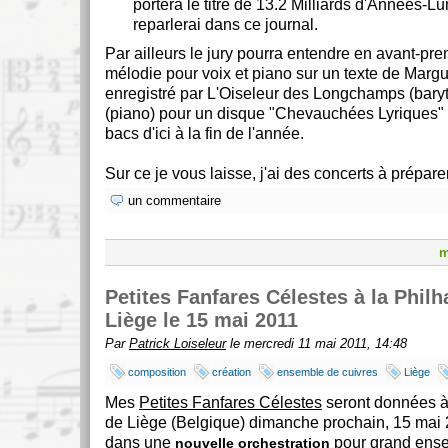
portera le titre de 13.2 Milliards d'Années-Lu
reparlerai dans ce journal.
Par ailleurs le jury pourra entendre en avant-pr
mélodie pour voix et piano sur un texte de Margu
enregistré par L'Oiseleur des Longchamps (baryt
(piano) pour un disque "Chevauchées Lyriques" 
bacs d'ici à la fin de l'année.
Sur ce je vous laisse, j'ai des concerts à préparer
un commentaire
m
Petites Fanfares Célestes à la Phil
Liège le 15 mai 2011
Par
Patrick Loiseleur
le mercredi 11 mai 2011, 14:48
composition
création
ensemble de cuivres
Liège
Mes
Petites Fanfares Célestes
seront données à
de Liège (Belgique) dimanche prochain, 15 mai 
dans une
pour grand ense
nouvelle orchestration