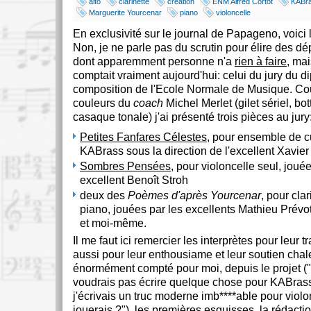
alto
clarinette
création
ENM Alfred Cortot
KABr
Marguerite Yourcenar
piano
violoncelle
En exclusivité sur le journal de Papageno, voici l
Non, je ne parle pas du scrutin pour élire des 
dont apparemment personne n'a
rien à faire
, mai
comptait vraiment aujourd'hui: celui du jury du 
composition de l'Ecole Normale de Musique. Co
couleurs du
coach
Michel Merlet (gilet sériel, bo
casaque tonale) j'ai présenté trois pièces au jury
Petites Fanfares Célestes
, pour ensemble de c
KABrass sous la direction de l'excellent Xavie
Sombres Pensées
, pour violoncelle seul, joué
excellent Benoît Stroh
deux des
Poèmes d'après Yourcenar
, pour clar
piano, jouées par les excellents Mathieu Prévot
et moi-même.
Il me faut ici remercier les interprètes pour leur t
aussi pour leur enthousiame et leur soutien chal
énormément compté pour moi, depuis le projet ("P
voudrais pas écrire quelque chose pour KABrass"
j'écrivais un truc moderne imb****able pour violon
jouerais ?"), les premières esquisses, la rédacti