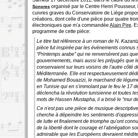
organisé par le Centre Henri Pousseur,
Sonores
cuivres graves du Conservatoire de Liège propo
créations, dont celle d'une pièce pour quatre tr
électroniques que m'a commandée
Alain Pire
. E
programme de cette pièce:
Le titre fait référence à un roman de N. Kazant
pièce fut inspirée par les évènements connus
“Printemps arabe” qui ne renversèrent pas qu
gouvernements, mais aussi les préjugés que 
conservaient sur leurs voisins de l'autre côté d
Méditerrranée. Elle est respectueusement déd
de Mohamed Bouazizi, le marchand de légume
en Tunisie qui en s'immolant par le feu le 17
déclencha la révolution tunisienne et toutes le
mots de Hassen Mustapha, il a brisé le “mur de
Ce n'est pas une pièce de musique descriptive
cherche à dépeindre les sentiments d'oppressi
de lutte et finalement de triomphe qu'ont conn
de la liberté dont le courage et l'abnégation s
admirable que les Européens devraient médite