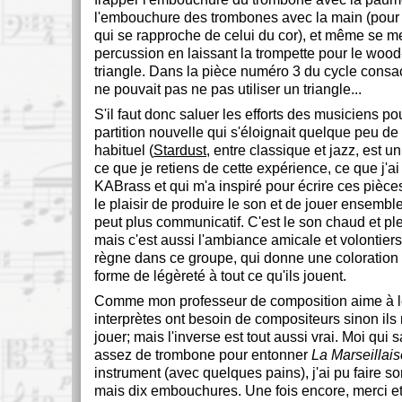
l'embouchure des trombones avec la main (pour
qui se rapproche de celui du cor), et même se me
percussion en laissant la trompette pour le wood
triangle. Dans la pièce numéro 3 du cycle consacr
ne pouvait pas ne pas utiliser un triangle...
S'il faut donc saluer les efforts des musiciens po
partition nouvelle qui s'éloignait quelque peu de 
habituel (
Stardust
, entre classique et jazz, est un
ce que je retiens de cette expérience, ce que j'a
KABrass et qui m'a inspiré pour écrire ces pièces
le plaisir de produire le son et de jouer ensemble
peut plus communicatif. C'est le son chaud et ple
mais c'est aussi l'ambiance amicale et volontiers
règne dans ce groupe, qui donne une coloration p
forme de légèreté à tout ce qu'ils jouent.
Comme mon professeur de composition aime à le
interprètes ont besoin de compositeurs sinon ils 
jouer; mais l'inverse est tout aussi vrai. Moi qui s
assez de trombone pour entonner
La Marseillai
instrument (avec quelques pains), j'ai pu faire 
mais dix embouchures. Une fois encore, merci e