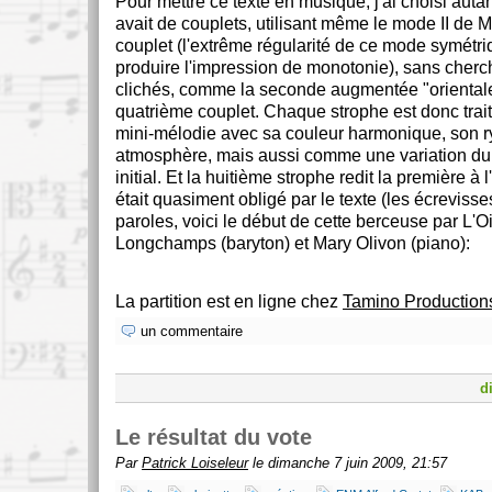
Pour mettre ce texte en musique, j'ai choisi auta
avait de couplets, utilisant même le mode II de 
couplet (l'extrême régularité de ce mode symétri
produire l'impression de monotonie), sans cherch
clichés, comme la seconde augmentée "orientale
quatrième couplet. Chaque strophe est donc tr
mini-mélodie avec sa couleur harmonique, son r
atmosphère, mais aussi comme une variation d
initial. Et la huitième strophe redit la première à 
était quasiment obligé par le texte (les écrevisses
paroles, voici le début de cette berceuse par L'O
Longchamps (baryton) et Mary Olivon (piano):
La partition est en ligne chez
Tamino Production
un commentaire
d
Le résultat du vote
Par
Patrick Loiseleur
le dimanche 7 juin 2009, 21:57