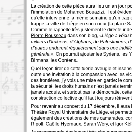
La création de cette pièce aura lieu un an jour p
l'immolation de Mohamed Bouazizi. Il est évidem
qu'elle intervienne la même semaine qu'un
tragi
frappe la ville de Liège en son coeur (la place S
Comme le rappelle très justement le directeur d
Pierre Rousseau
dans son blog,
Liège a vécu h
milliers d’Irakiens, d’Afghans, de Palestiniens, d’
d’autres endurent régulièrement dans une indiff
générale.
. On pourrait ajouter les Syriens, les 
Birmans, les Coréens...
Quel leçon tirer de cette tuerie aveugle et insen
outre une invitation à la compassion avec les vi
des frontières, j'y vois une mise en garde: le comb
la sécurité, les droits humains n'est jamais termi
jamais acquis, et surtout pas la démocratie, cette 
construction collective qu'il faut toujours réinvent
Pour revenir au concert du 17 décembre, il aura 
Théâtre Royal Universitaire de Liège, et permett
également des créations de mes camarades, co
Ripoll, Gaëlle Hyernaux, Sarah Wéry, et Igor Kéfa