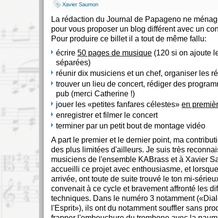
Xavier Saumon
La rédaction du Journal de Papageno ne ménage
pour vous proposer un blog différent avec un con
Pour produire ce billet il a tout de même fallu:
écrire
50 pages de musique
(120 si on ajoute l
séparées)
réunir dix musiciens et un chef, organiser les ré
trouver un lieu de concert, rédiger des program
pub (merci Catherine !)
jouer les
petites fanfares célestes
en premiè
enregistrer et filmer le concert
terminer par un petit bout de montage vidéo
A part le premier et le dernier point, ma contribut
des plus limitées d'ailleurs. Je suis très reconna
musiciens de l'ensemble KABrass et à Xavier S
accueilli ce projet avec enthousiasme, et lorsque 
arrivée, ont toute de suite trouvé le ton mi-sérieu
convenait à ce cycle et bravement affronté les dif
techniques. Dans le numéro 3 notamment (
Dia
l'Esprit
), ils ont du notamment souffler sans pro
frapper l'embouchure du trombone avec la paum