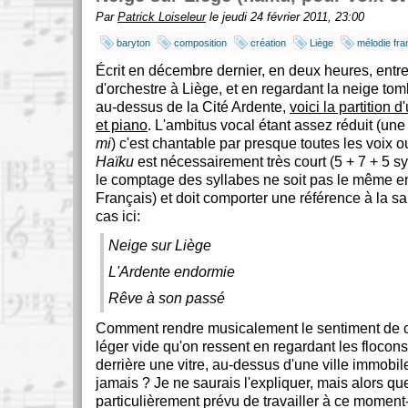
Par
Patrick Loiseleur
le jeudi 24 février 2011, 23:00
baryton
composition
création
Liège
mélodie fra
Écrit en décembre dernier, en deux heures, entre
d'orchestre à Liège, et en regardant la neige tom
au-dessus de la Cité Ardente,
voici la partition d
et piano
. L'ambitus vocal étant assez réduit (un
mi
) c'est chantable par presque toutes les voix 
Haïku
est nécessairement très court (5 + 7 + 5 s
le comptage des syllabes ne soit pas le même e
Français) et doit comporter une référence à la sa
cas ici:
Neige sur Liège
L'Ardente endormie
Rêve à son passé
Comment rendre musicalement le sentiment de co
léger vide qu'on ressent en regardant les flocons
derrière une vitre, au-dessus d'une ville immobil
jamais ? Je ne saurais l'expliquer, mais alors qu
particulièrement prévu de travailler à ce moment-