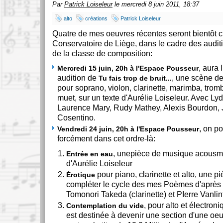
Par
Patrick Loiseleur
le mercredi 8 juin 2011, 18:37
alto
créations
Patrick Loiseleur
Quatre de mes oeuvres récentes seront bientôt 
Conservatoire de Liège, dans le cadre des audit
de la classe de composition:
, aura 
Mercredi 15 juin, 20h à l'Espace Pousseur
audition de
, une scène de
Tu fais trop de bruit...
pour soprano, violon, clarinette, marimba, trom
muet, sur un texte d'Aurélie Loiseleur. Avec L
Laurence Mary, Rudy Mathey, Alexis Bourdon,
Cosentino.
, on p
Vendredi 24 juin, 20h à l'Espace Pousseur
forcément dans cet ordre-là:
, unepièce de musique acousma
Entrée en eau
d'Aurélie Loiseleur
pour piano, clarinette et alto, une pi
Érotique
compléter le cycle des mes Poèmes d'après
Tomonori Takeda (clarinette) et PIerre Vanlin
, pour alto et électron
Contemplation du vide
est destinée à devenir une section d'une oeu