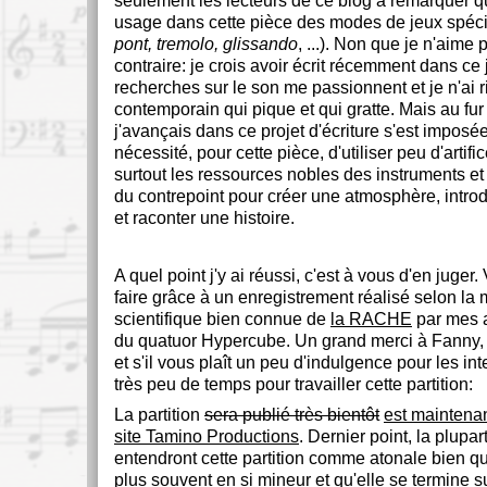
seulement les lecteurs de ce blog à remarquer que
usage dans cette pièce des modes de jeux spéci
pont, tremolo, glissando
, ...). Non que je n'aime 
contraire: je crois avoir écrit récemment dans ce
recherches sur le son me passionnent et je n'ai r
contemporain qui pique et qui gratte. Mais au fu
j'avançais dans ce projet d'écriture s'est imposé
nécessité, pour cette pièce, d'utiliser peu d'artific
surtout les ressources nobles des instruments e
du contrepoint pour créer une atmosphère, introd
et raconter une histoire.
A quel point j'y ai réussi, c'est à vous d'en juger
faire grâce à un enregistrement réalisé selon la
scientifique bien connue de
la RACHE
par mes 
du quatuor Hypercube. Un grand merci à Fanny, 
et s'il vous plaît un peu d'indulgence pour les int
très peu de temps pour travailler cette partition:
La partition
sera publié très bientôt
est maintenan
site Tamino Productions
. Dernier point, la plupa
entendront cette partition comme atonale bien qu
plus souvent en si mineur et qu'elle se termine s