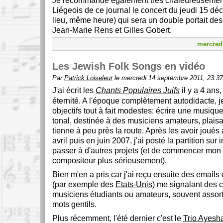
Je recommande également très chaleureusement
Liégeois de ce journal le concert du jeudi 15 
lieu, même heure) qui sera un double portait de
Jean-Marie Rens et Gilles Gobert.
mercred
Les Jewish Folk Songs en vidéo
Par
Patrick Loiseleur
le mercredi 14 septembre 2011, 23:37
J'ai écrit les
Chants Populaires Juifs
il y a 4 ans,
éternité. A l'époque complètement autodidacte, je
objectifs tout à fait modestes: écrire une musique
tonal, destinée à des musiciens amateurs, plaisan
tienne à peu près la route. Après les avoir joué
avril puis en juin 2007, j'ai posté la partition sur 
passer à d'autres projets (et de commencer mon
compositeur plus sérieusement).
Bien m'en a pris car j'ai reçu ensuite des emails
(par exemple des
Etats-Unis
) me signalant des 
musiciens étudiants ou amateurs, souvent assor
mots gentils.
Plus récemment, l'été dernier c'est le
Trio Ayesh