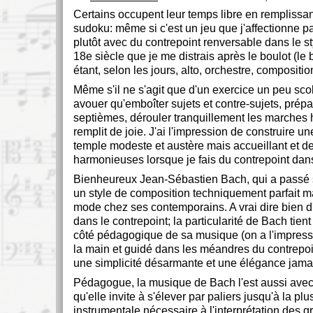
Certains occupent leur temps libre en remplissan
sudoku: même si c'est un jeu que j'affectionne par
plutôt avec du contrepoint renversable dans le s
18e siècle que je me distrais après le boulot (le
étant, selon les jours, alto, orchestre, compositi
Même s'il ne s'agit que d'un exercice un peu scola
avouer qu'emboîter sujets et contre-sujets, prépa
septièmes, dérouler tranquillement les marche
remplit de joie. J'ai l'impression de construire u
temple modeste et austère mais accueillant et d
harmonieuses lorsque je fais du contrepoint dans
Bienheureux Jean-Sébastien Bach, qui a passé s
un style de composition techniquement parfait m
mode chez ses contemporains. A vrai dire bien d'
dans le contrepoint; la particularité de Bach tient
côté pédagogique de sa musique (on a l'impressi
la main et guidé dans les méandres du contrepoi
une simplicité désarmante et une élégance jamai
Pédagogue, la musique de Bach l'est aussi avec l
qu'elle invite à s'élever par paliers jusqu'à la plu
instrumentale nécessaire à l'interprétation des g