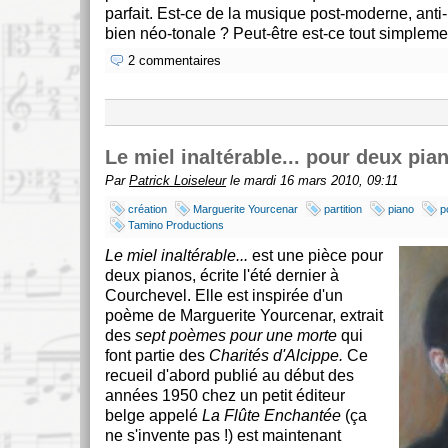
parfait. Est-ce de la musique post-moderne, anti
bien néo-tonale ? Peut-être est-ce tout simpleme
2 commentaires
Le miel inaltérable... pour deux pia
Par
Patrick Loiseleur
le mardi 16 mars 2010, 09:11
création
Marguerite Yourcenar
partition
piano
p
Tamino Productions
Le miel inaltérable...
est une pièce pour
deux pianos, écrite l'été dernier à
Courchevel. Elle est inspirée d'un
poème de Marguerite Yourcenar, extrait
des
sept poèmes pour une morte
qui
font partie des
Charités d'Alcippe.
Ce
recueil d'abord publié au début des
années 1950 chez un petit éditeur
belge appelé
La Flûte Enchantée
(ça
ne s'invente pas !) est maintenant