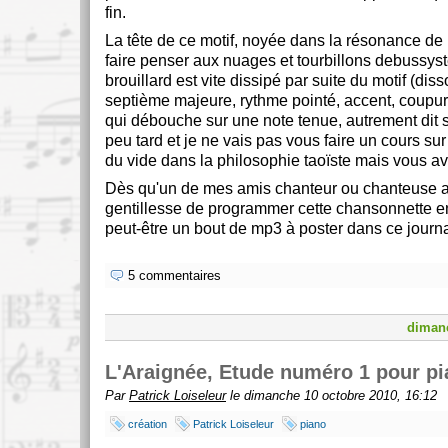
fin.
La tête de ce motif, noyée dans la résonance de 
faire penser aux nuages et tourbillons debussys
brouillard est vite dissipé par suite du motif (di
septième majeure, rythme pointé, accent, coupur
qui débouche sur une note tenue, autrement dit sur
peu tard et je ne vais pas vous faire un cours su
du vide dans la philosophie taoïste mais vous ave
Dès qu'un de mes amis chanteur ou chanteuse a
gentillesse de programmer cette chansonnette en r
peut-être un bout de mp3 à poster dans ce journa
5 commentaires
dimanc
L'Araignée, Etude numéro 1 pour p
Par
Patrick Loiseleur
le dimanche 10 octobre 2010, 16:12
création
Patrick Loiseleur
piano